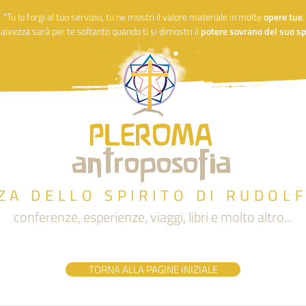
"Tu lo forgi al tuo servizio, tu ne mostri il valore materiale in molte
opere
tue
alvezza sarà per te soltanto quando ti si dimostri il
potere sovrano del suo spi
PLEROMA
antroposofia
ZA DELLO SPIRITO DI RUDOL
conferenze, esperienze, viaggi, libri e molto altro...
TORNA ALLA PAGINE INIZIALE