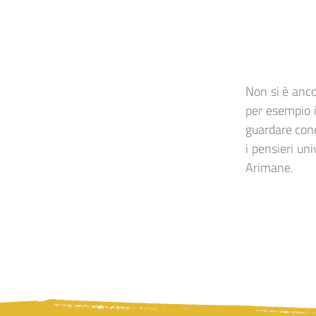
Non si è anc
per esempio i
guardare cono
i pensieri un
Arimane.