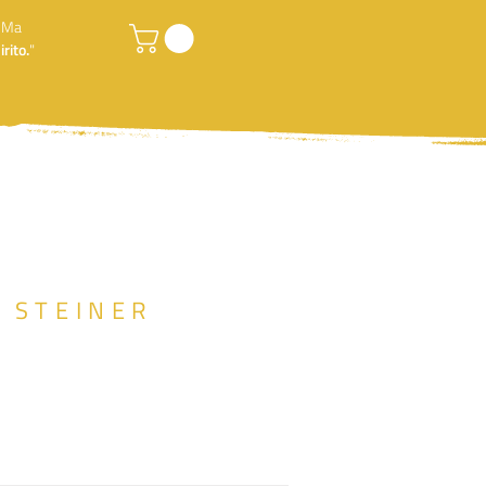
. Ma
rito.
"
F STEINER