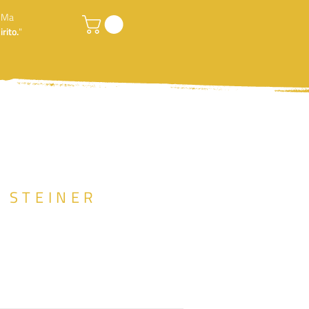
. Ma
rito.
"
F STEINER