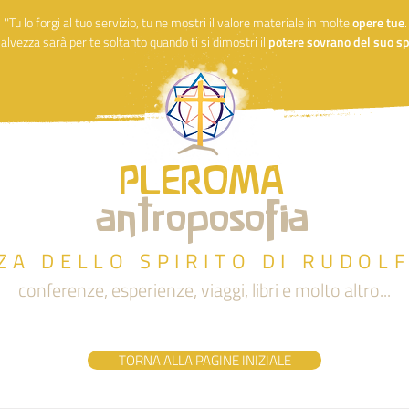
"Tu lo forgi al tuo servizio, tu ne mostri il valore materiale in molte
opere
tue
alvezza sarà per te soltanto quando ti si dimostri il
potere sovrano del suo spi
PLEROMA
antroposofia
ZA DELLO SPIRITO DI RUDOL
conferenze, esperienze, viaggi, libri e molto altro...
TORNA ALLA PAGINE INIZIALE