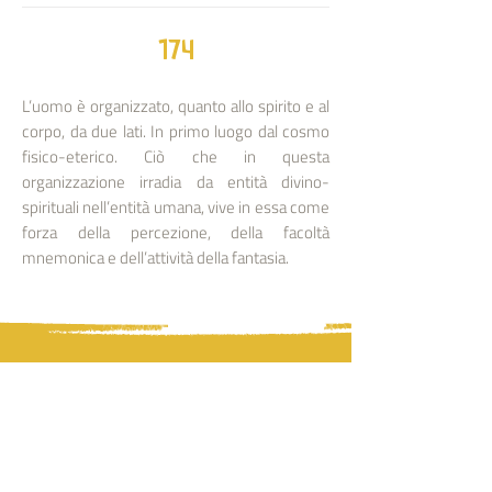
174
L’uomo è organizzato, quanto allo spirito e al
corpo, da due lati. In primo luogo dal cosmo
fisico-eterico. Ciò che in questa
organizzazione irradia da entità divino-
spirituali nell’entità umana, vive in essa come
forza della percezione, della facoltà
mnemonica e dell’attività della fantasia.
PLEROMA
Associazione Pleroma | Antroposofia
Via Circonvallazione, 75 - Buggiano (PT)
p.iva
04324180241
| rea 395875