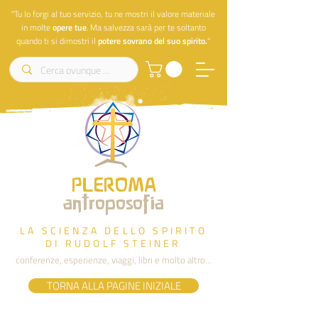
"Tu lo forgi al tuo servizio, tu ne mostri il valore materiale
in molte
opere
tue
. Ma salvezza sarà per te soltanto
quando ti si dimostri il
potere sovrano del suo spirito.
"
PLEROMA
antroposofia
LA SCIENZA DELLO SPIRITO
DI RUDOLF STEINER
conferenze, esperienze, viaggi, libri e molto altro...
TORNA ALLA PAGINE INIZIALE