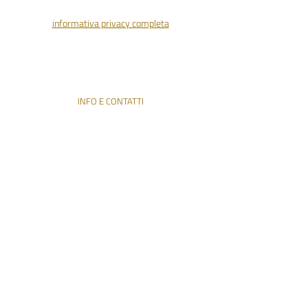
informativa privacy completa
ENTRA NELLA COMMUNITY
INFO E CONTATTI
info@pleroma.uno
+39 347 15 85 692
Do Not Sell My Personal Information