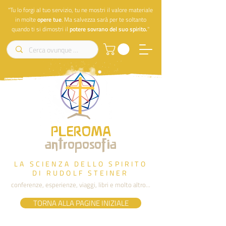
"Tu lo forgi al tuo servizio, tu ne mostri il valore materiale
in molte
opere
tue
. Ma salvezza sarà per te soltanto
quando ti si dimostri il
potere sovrano del suo spirito.
"
PLEROMA
antroposofia
LA SCIENZA DELLO SPIRITO
DI RUDOLF STEINER
conferenze, esperienze, viaggi, libri e molto altro...
TORNA ALLA PAGINE INIZIALE