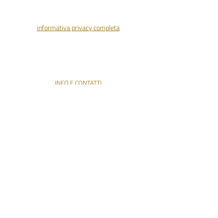
p.iva
04324180241
| rea 395875
informativa privacy completa
ENTRA NELLA COMMUNITY
INFO E CONTATTI
info@pleroma.uno
+39 347 15 85 692
Do Not Sell My Personal Information