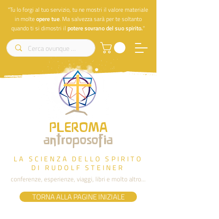
"Tu lo forgi al tuo servizio, tu ne mostri il valore materiale
in molte
opere
tue
. Ma salvezza sarà per te soltanto
quando ti si dimostri il
potere sovrano del suo spirito.
"
PLEROMA
antroposofia
LA SCIENZA DELLO SPIRITO
DI RUDOLF STEINER
conferenze, esperienze, viaggi, libri e molto altro...
TORNA ALLA PAGINE INIZIALE