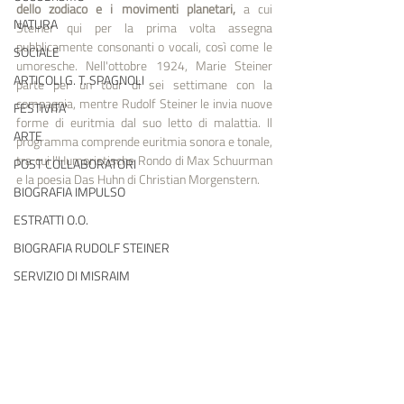
dello zodiaco e i movimenti planetari, 
a cui 
NATURA
Steiner qui per la prima volta assegna 
pubblicamente consonanti o vocali, così come le 
SOCIALE
umoresche. Nell'ottobre 1924, Marie Steiner 
ARTICOLI G. T. SPAGNOLI
parte per un tour di sei settimane con la 
compagnia, mentre Rudolf Steiner le invia nuove 
FESTIVITA'
forme di euritmia dal suo letto di malattia. Il 
ARTE
programma comprende euritmia sonora e tonale, 
tra cui l'Humoristische Rondo di Max Schuurman 
POST COLLABORATORI
e la poesia Das Huhn di Christian Morgenstern.
BIOGRAFIA IMPULSO
ESTRATTI O.O.
BIOGRAFIA RUDOLF STEINER
SERVIZIO DI MISRAIM