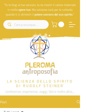
"Tu lo forgi al tuo servizio, tu ne mostri il valore materiale
in molte
opere
tue
. Ma salvezza sarà per te soltanto
quando ti si dimostri il
potere sovrano del suo spirito.
"
PLEROMA
antroposofia
LA SCIENZA DELLO SPIRITO
DI RUDOLF STEINER
conferenze, esperienze, viaggi, libri e molto altro...
Post