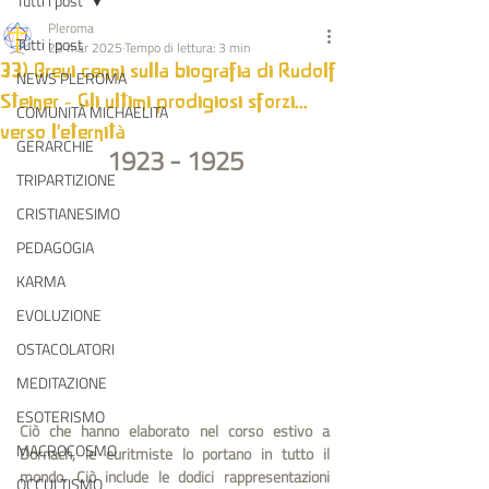
Tutti i post
Pleroma
Tutti i post
29 mar 2025
Tempo di lettura: 3 min
33) Brevi cenni sulla biografia di Rudolf
NEWS PLEROMA
Steiner - Gli ultimi prodigiosi sforzi...
COMUNITÀ MICHAELITA
verso l'eternità
GERARCHIE
1923 - 1925
TRIPARTIZIONE
CRISTIANESIMO
PEDAGOGIA
KARMA
EVOLUZIONE
OSTACOLATORI
MEDITAZIONE
ESOTERISMO
Ciò che hanno elaborato nel corso estivo a 
MACROCOSMO
Dornach, le euritmiste lo portano in tutto il 
mondo. Ciò include le dodici rappresentazioni 
OCCULTISMO