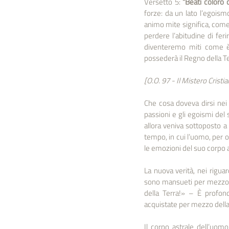
Versetto 5: 
“Beati coloro 
forze: da un lato l’egoism
animo mite significa, come 
perdere l’abitudine di fer
diventeremo miti come è 
possederà il Regno della Te
[O.O. 97 - Il Mistero Cristia
Che cosa doveva dirsi nei
passioni e gli egoismi del s
allora veniva sottoposto a 
tempo, in cui l’uomo, per o
le emozioni del suo corpo a
La nuova verità, nei rigua
sono mansueti per mezzo di
della Terra!» – È profondo
acquistate per mezzo della 
Il corpo astrale dell’uomo