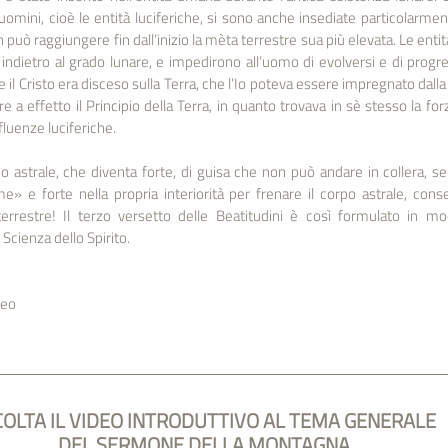
uomini, cioè le entità luciferiche, si sono anche insediate particolarment
 può raggiungere fin dall’inizio la mèta terrestre sua più elevata. Le enti
dietro al grado lunare, e impedirono all’uomo di evolversi e di progre
e il Cristo era disceso sulla Terra, che l’Io poteva essere impregnato dalla
 effetto il Principio della Terra, in quanto trovava in sè stesso la forza
fluenze luciferiche. 
o astrale, che diventa forte, di guisa che non può andare in collera, sen
 e forte nella propria interiorità per frenare il corpo astrale, conse
 terrestre! Il terzo versetto delle Beatitudini è così formulato in m
cienza dello Spirito. 
teo
OLTA IL VIDEO INTRODUTTIVO AL TEMA GENERALE 
DEL SERMONE DELLA MONTAGNA