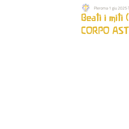
Pleroma
1 giu 2025
PEDAGOGIA
KARMA
EV
Beati i miti
CORPO AS
OCCULTISMO
NATURA
BIOGRAFIA IMPULSO
ESTRATT