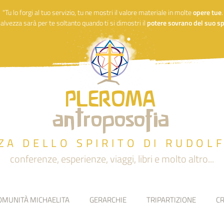
"Tu lo forgi al tuo servizio, tu ne mostri il valore materiale in molte
opere
tue
alvezza sarà per te soltanto quando ti si dimostri il
potere sovrano del suo spi
PLEROMA
antroposofia
ZA DELLO SPIRITO DI RUDOL
conferenze, esperienze, viaggi, libri e molto altro...
OMUNITÀ MICHAELITA
GERARCHIE
TRIPARTIZIONE
CR