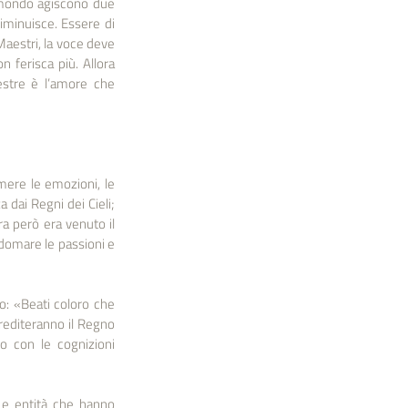
mondo agiscono due 
iminuisce. Essere di 
aestri, la voce deve 
 ferisca più. Allora 
stre è l’amore che 
ere le emozioni, le 
 dai Regni dei Cieli; 
a però era venuto il 
 domare le passioni e 
: «Beati coloro che 
editeranno il Regno 
o con le cognizioni 
Le entità che hanno 