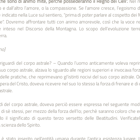
che sono di animo mite, perché possederanno il Regno dei Cieli”.
 Nel 
o e dall’altro l’amore, o la compassione. Se l’amore cresce, l’egoismo d
indicato nella Luce sul sentiero, "prima di poter parlare al cospetto dei M
ire". Dovremo affrontare tutti con animo amorevole, così che la voce non
inteso nel Discorso della Montagna. Lo scopo dell’evoluzione terre
rra.
no]
 riguardi del corpo astrale? – Quando l’uomo anticamente voleva reprim
uo corpo astrale, alzava lo sguardo alle regioni superiori e invocava forza
delle pratiche, che reprimevano gl’istinti nocivi del suo corpo astrale. Or
pera del Cristo, doveva ricevere nel suo Io stesso la forza di frenare e di
strale. 
rdi del corpo astrale, doveva perciò essere espressa nel seguente modo
 sè stessi, per mezzo della forza dell’Io; perchè saranno coloro che er
 il significato di questo terzo versetto delle Beatitudini. Verificatel
scienza dello Spirito.
 è stato inserito nell’entità umana durante l’antica esistenza lunare. 