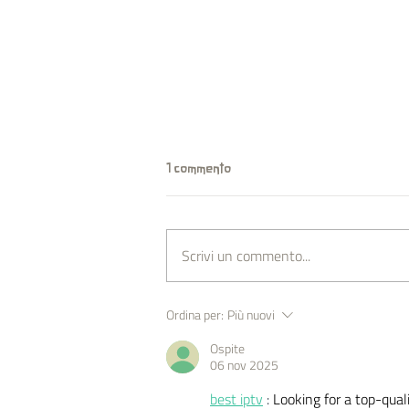
1 commento
Scrivi un commento...
Beati gli afflitti, perché saranno
Ordina per:
Più nuovi
consolati - CORPO ETERICO
Ospite
06 nov 2025
best iptv
 : 
Looking for a top-quali