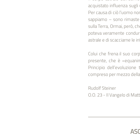
acquistato influenza sugli 
Per causa di ciò l’uomo non
sappiamo – sono rimaste in
sulla Terra, Ormai, però, ch
poteva veramente condurre a
astrale e di scacciarne le in
Colui che frena il suo corp
presente, che è «equanime»
Principio dell’evoluzione
compreso per mezzo della S
Rudolf Steiner
O.O. 23 - Il Vangelo di Mat
ASC