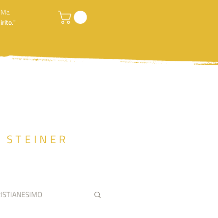
. Ma
rito.
"
F STEINER
ISTIANESIMO