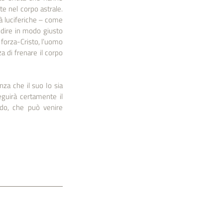
e nel corpo astrale. 
tà luciferiche – come 
dire in modo giusto 
 forza-Cristo, l’uomo 
 di frenare il corpo 
za che il suo Io sia 
guirà certamente il 
odo, che può venire 