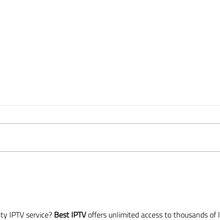
Beati i poveri in spirito, perché di
Le ten
essi è il regno dei cieli - CORPO
ed il
FISICO
dei C
ty IPTV service? 
Best IPTV
 offers unlimited access to thousands of l