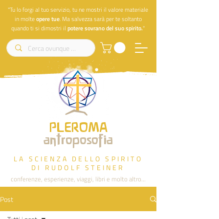
"Tu lo forgi al tuo servizio, tu ne mostri il valore materiale
in molte
opere
tue
. Ma salvezza sarà per te soltanto
quando ti si dimostri il
potere sovrano del suo spirito.
"
PLEROMA
antroposofia
LA SCIENZA DELLO SPIRITO
DI RUDOLF STEINER
conferenze, esperienze, viaggi, libri e molto altro...
Post