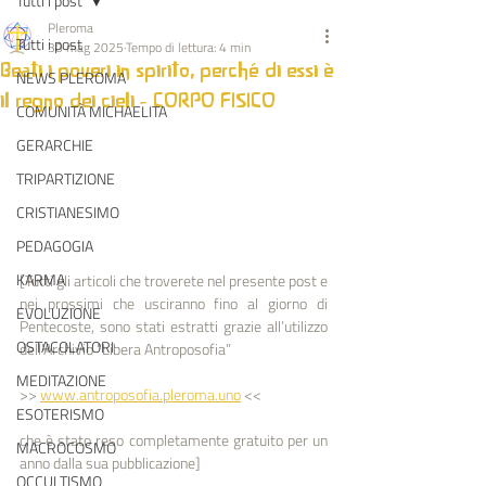
Tutti i post
Pleroma
Tutti i post
30 mag 2025
Tempo di lettura: 4 min
Beati i poveri in spirito, perché di essi è
NEWS PLEROMA
il regno dei cieli - CORPO FISICO
COMUNITÀ MICHAELITA
GERARCHIE
TRIPARTIZIONE
CRISTIANESIMO
PEDAGOGIA
KARMA
[Tutti gli articoli che troverete nel presente post e 
nei prossimi che usciranno fino al giorno di 
EVOLUZIONE
Pentecoste, sono stati estratti grazie all’utilizzo 
OSTACOLATORI
dell’Archivio “Libera Antroposofia” 
MEDITAZIONE
>> 
www.antroposofia.pleroma.uno
 << 
ESOTERISMO
che è stato reso completamente gratuito per un 
MACROCOSMO
anno dalla sua pubblicazione]
OCCULTISMO