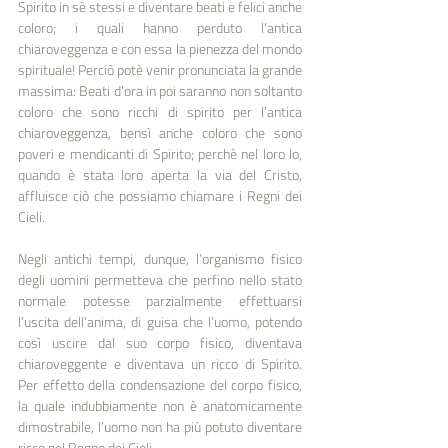
Spirito in sè stessi e diventare beati e felici anche 
coloro; i quali hanno perduto l’antica 
chiaroveggenza e con essa la pienezza del mondo 
spirituale! Perciò potè venir pronunciata la grande 
massima: Beati d’ora in poi saranno non soltanto 
coloro che sono ricchi di spirito per l’antica 
chiaroveggenza, bensì anche coloro che sono 
poveri e mendicanti di Spirito; perchè nel loro Io, 
quando è stata loro aperta la via del Cristo, 
affluisce ciò che possiamo chiamare i Regni dei 
Cieli.
Negli antichi tempi, dunque, l’organismo fisico 
degli uomini permetteva che perfino nello stato 
normale potesse parzialmente effettuarsi 
l’uscita dell’anima, di guisa che l’uomo, potendo 
così uscire dal suo corpo fisico, diventava 
chiaroveggente e diventava un ricco di Spirito. 
Per effetto della condensazione del corpo fisico, 
la quale indubbiamente non è anatomicamente 
dimostrabile, l’uomo non ha più potuto diventare 
ricco nel Regno dei Cieli.