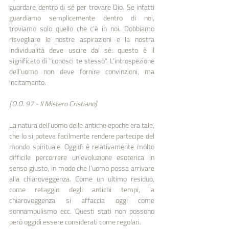
guardare dentro di sé per trovare Dio. Se infatti 
guardiamo semplicemente dentro di noi, 
troviamo solo quello che c’è in noi. Dobbiamo 
risvegliare le nostre aspirazioni e la nostra 
individualità deve uscire dal sé: questo è il 
significato di "conosci te stesso". L’introspezione 
dell’uomo non deve fornire convinzioni, ma 
incitamento.
[O.O. 97 - Il Mistero Cristiano]
La natura dell’uomo delle antiche epoche era tale, 
che lo si poteva facilmente rendere partecipe del 
mondo spirituale. Oggidì è relativamente molto 
difficile percorrere un’evoluzione esoterica in 
senso giusto, in modo che l’uomo possa arrivare 
alla chiaroveggenza. Come un ultimo residuo, 
come retaggio degli antichi tempi, la 
chiaroveggenza si affaccia oggi come 
sonnambulismo ecc. Questi stati non possono 
però oggidì essere considerati come regolari.