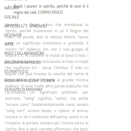
Beati i poveri in spirito, perché di essi è il 
NATURA
regno dei cieli. CORPO FISICO
SOCIALE
Versetto 3: “Beati coloro che mendicano lo 
ARTICOLI G. T. SPAGNOLI
Spirito, perché troveranno in sé il Regno del 
FESTIVITA'
Cielo”. Le parole, anzi le stesse lettere, hanno 
tutte un significato misterioso e profondo. Il 
ARTE
nostro “Io” tedesco, Ich, con il suo gruppo di 
POST COLLABORATORI
lettere I, C, H, contiene le iniziali di Gesù Cristo: I 
Ch. Gli antichi iniziati costruivano le frasi in modo 
BIOGRAFIA IMPULSO
che risultasse Ich - Jesus Christus. È solo un 
ESTRATTI O.O.
popolo che può trovare la nascita del nome di 
Gesù dall’io, e così è sorta la grande mistica 
BIOGRAFIA RUDOLF STEINER
tedesca. Vi sono molte altre parole tedesche che 
SERVIZIO DI MISRAIM
racchiudono un significato profondo: per 
esempio, “heilig” significa “santo”, ma anche 
“essere sano”, fondamentalmente sano; ovvero 
“selig sein”, essere beato, o ripieno di anima, 
trovare in sé il contenuto dell’anima, avere in sé 
l’impulso di portare sempre più l’anima verso lo 
Spirito. Non è però corretto affermare che basti 