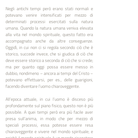
Negli antichi tempi però erano stati normali e 
potevano venire intensificati per mezzo di 
determinati processi esercitati sulla natura 
umana. Quando la natura umana veniva elevata 
alla vita nel mondo spirituale, questo fatto era 
accompagnato anche da altre conseguenze. 
Oggidì, in cui non ci si regola secondo ciò che è 
storico, succede invece, che si giudica di ciò che 
deve essere storico a seconda di ciò che si crede; 
ma per quanto oggi possa essere messo in 
dubbio, nondimeno – ancora ai tempi del Cristo – 
potevano effettuarsi, per es., delle guarigioni, 
facendo diventare l’uomo chiaroveggente.
All’epoca attuale, in cui l’uomo è disceso più 
profondamente sul piano fisico, questo non è più 
possibile. A quei tempi però era più facile aver 
presa sull’anima, in modo che per mezzo di 
speciali processi, essa potesse essere resa 
chiaroveggente e vivere nel mondo spirituale; e 
poichè il mondo spirituale è un mondo risanatore 