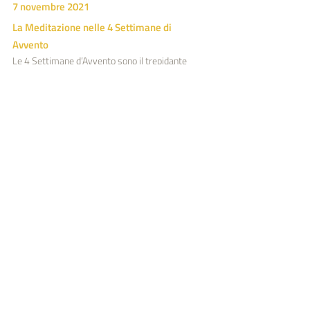
7 novembre 2021
La Meditazione nelle 4 Settimane di 
Avvento
Le 4 Settimane d’Avvento sono il trepidante 
momento dell’attesa della venuta dello Spirito 
del Sole, l’Io Cosmico, nella Terra.
Descriverò come prepararsi al Natale e alle Notti 
Sante progressivamente, secondo l’accensione 
delle Candele d’Avvento, l’Albero di Natale ed il 
Presepe che ricapitolano antichi stadi 
dell’evoluzione cosmica e umana.
19 dicembre 2021
La Meditazione nelle 13 Notti Sante
Nelle 13 Notti Sante viviamo in uno stato di 
coscienza tale per cui il sogno è più vivido: l’Io si 
desta all’interiorità dell’anima umana e afferra 
immagini simboliche che profetizzano l’anno a 
venire.
Descriverò secondo indicazioni pratiche come 