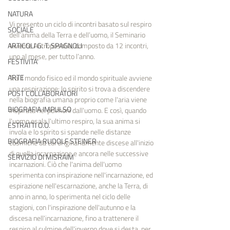
NATURA
Vi presento un ciclo di incontri basato sul respiro 
SOCIALE
dell’anima della Terra e dell’uomo, il Seminario 
Vivente Antroposofia, composto da 12 incontri, 
ARTICOLI G. T. SPAGNOLI
uno al mese, per tutto l’anno.
FESTIVITA'
ARTE
Tra il mondo fisico ed il mondo spirituale avviene 
una respirazione: lo spirito si trova a discendere 
POST COLLABORATORI
nella biografia umana proprio come l'aria viene 
BIOGRAFIA IMPULSO
inspirata nei polmoni dall'uomo. E così, quando 
l'uomo esala l'ultimo respiro, la sua anima si 
ESTRATTI O.O.
invola e lo spirito si spande nelle distanze 
BIOGRAFIA RUDOLF STEINER
cosmiche da cui originariamente discese all'inizio 
di quella incarnazione e ancora nelle successive 
SERVIZIO DI MISRAIM
incarnazioni. Ciò che l'anima dell'uomo 
sperimenta con inspirazione nell'incarnazione, ed 
espirazione nell'escarnazione, anche la Terra, di 
anno in anno, lo sperimenta nel ciclo delle 
stagioni, con l'inspirazione dell'autunno e la 
discesa nell'incarnazione, fino a trattenere il 
respiro al culmine dell'inverno dove si desta, per 