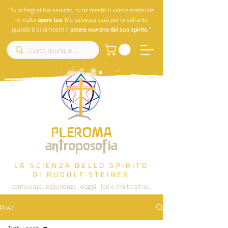
"Tu lo forgi al tuo servizio, tu ne mostri il valore materiale
in molte
opere
tue
. Ma salvezza sarà per te soltanto
quando ti si dimostri il
potere sovrano del suo spirito.
"
PLEROMA
antroposofia
LA SCIENZA DELLO SPIRITO
DI RUDOLF STEINER
conferenze, esperienze, viaggi, libri e molto altro...
Post