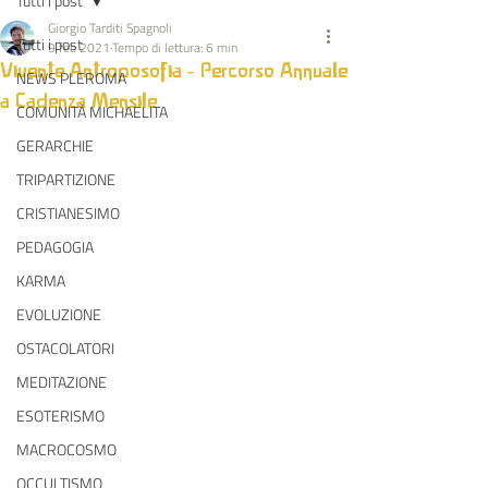
Tutti i post
Giorgio Tarditi Spagnoli
Tutti i post
9 feb 2021
Tempo di lettura: 6 min
Vivente Antroposofia - Percorso Annuale
NEWS PLEROMA
a Cadenza Mensile
COMUNITÀ MICHAELITA
GERARCHIE
TRIPARTIZIONE
CRISTIANESIMO
PEDAGOGIA
KARMA
EVOLUZIONE
OSTACOLATORI
MEDITAZIONE
ESOTERISMO
MACROCOSMO
OCCULTISMO