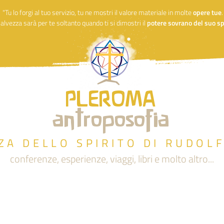
"Tu lo forgi al tuo servizio, tu ne mostri il valore materiale in molte
opere
tue
alvezza sarà per te soltanto quando ti si dimostri il
potere sovrano del suo spi
PLEROMA
antroposofia
ZA DELLO SPIRITO DI RUDOL
conferenze, esperienze, viaggi, libri e molto altro...