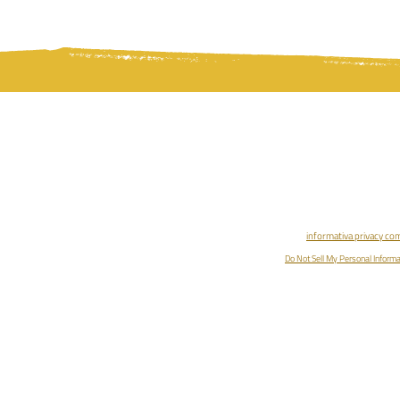
Associazione Pleroma | Antrop
Via Circonvallazione, 75 - Buggian
p.iva 04324180241 | rea 
informativa privacy co
Do Not Sell My Personal Informa
ENTRA NELLA COMMUNITY