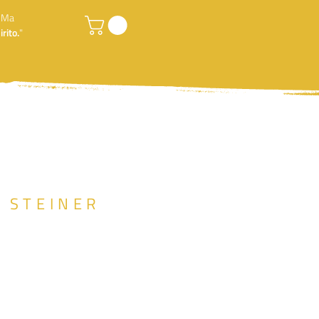
. Ma
rito.
"
F STEINER