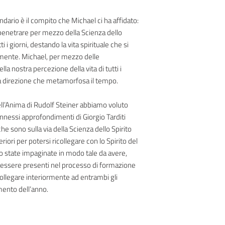
endario è il compito che Michael ci ha affidato:
enetrare per mezzo della Scienza dello
ti i giorni, destando la vita spirituale che si
camente. Michael, per mezzo delle
a nostra percezione della vita di tutti i
una direzione che metamorfosa il tempo.
ell’Anima di Rudolf Steiner abbiamo voluto
nnessi approfondimenti di Giorgio Tarditi
che sono sulla via della Scienza dello Spirito
riori per potersi ricollegare con lo Spirito del
no state impaginate in modo tale da avere,
i essere presenti nel processo di formazione
collegare interiormente ad entrambi gli
omento dell’anno.