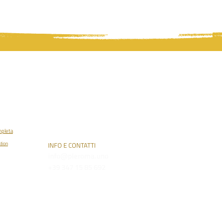
PLEROMA
osofia
o (PT)
395875
mpleta
tion
INFO E CONTATTI
info@pleroma.uno
+39 347 15 85 692