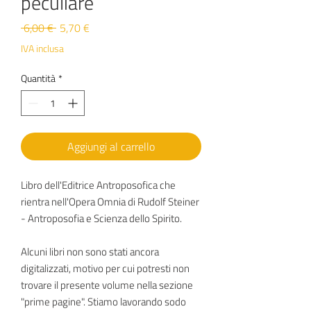
peculiare
Prezzo
Prezzo
 6,00 € 
5,70 €
regolare
scontato
IVA inclusa
Quantità
*
Aggiungi al carrello
Libro dell'Editrice Antroposofica che
rientra nell'Opera Omnia di Rudolf Steiner
- Antroposofia e Scienza dello Spirito.
Alcuni libri non sono stati ancora
digitalizzati, motivo per cui potresti non
trovare il presente volume nella sezione
"prime pagine". Stiamo lavorando sodo