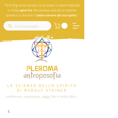
"Tu lo forgi al tuo servizio, tu ne mostri il valore materiale
in molte
opere
tue
. Ma salvezza sarà per te soltanto
quando ti si dimostri il
potere sovrano del suo spirito.
"
PLEROMA
antroposofia
LA SCIENZA DELLO SPIRITO
DI RUDOLF STEINER
conferenze, esperienze, viaggi, libri e molto altro...