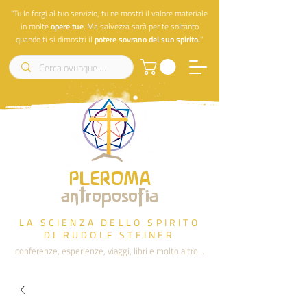
"Tu lo forgi al tuo servizio, tu ne mostri il valore materiale
in molte
opere
tue
. Ma salvezza sarà per te soltanto
quando ti si dimostri il
potere sovrano del suo spirito.
"
PLEROMA
antroposofia
LA SCIENZA DELLO SPIRITO
DI RUDOLF STEINER
conferenze, esperienze, viaggi, libri e molto altro...