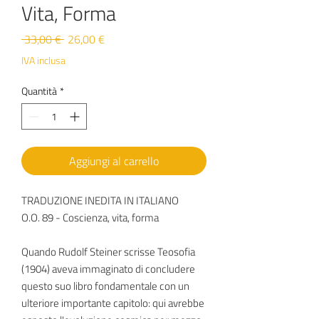
Vita, Forma
Prezzo
Prezzo
 33,00 € 
26,00 €
regolare
scontato
IVA inclusa
Quantità
*
Aggiungi al carrello
TRADUZIONE INEDITA IN ITALIANO
O.O. 89 - Coscienza, vita, forma
Quando Rudolf Steiner scrisse Teosofia
(1904) aveva immaginato di concludere
questo suo libro fondamentale con un
ulteriore importante capitolo: qui avrebbe