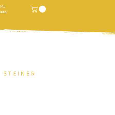
. Ma
rito.
"
F STEINER