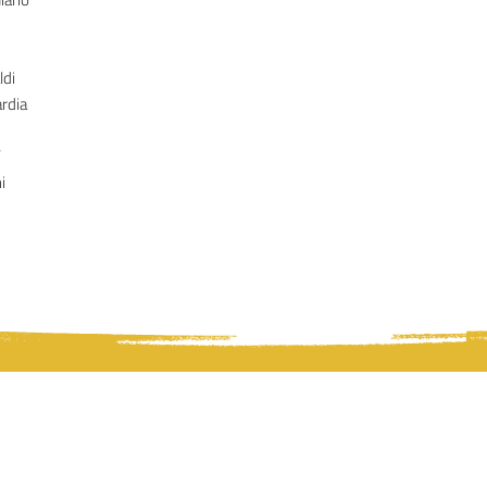
ldi
rdia
’
i
osofia