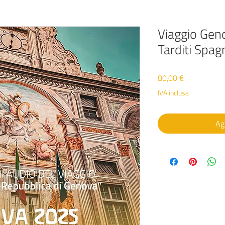
Viaggio Gen
Tarditi Spag
Prezzo
80,00 €
IVA inclusa
Agg