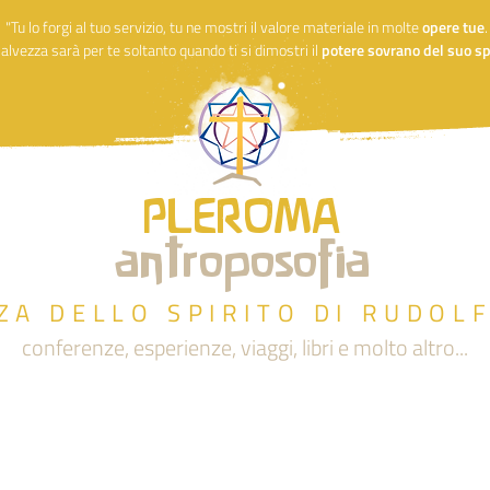
"Tu lo forgi al tuo servizio, tu ne mostri il valore materiale in molte
opere
tue
alvezza sarà per te soltanto quando ti si dimostri il
potere sovrano del suo spi
PLEROMA
antroposofia
ZA DELLO SPIRITO DI RUDOL
conferenze, esperienze, viaggi, libri e molto altro...