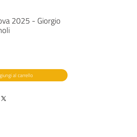
ova 2025 - Giorgio
noli
iungi al carrello