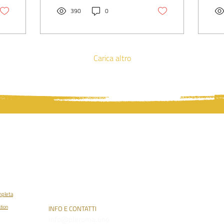
impulsi di Rudolf Steiner.
ind
Ne ricostruisce origini,
390
0
tra
significato spirituale,
ant
soluzioni architettoniche,
Goe
simbologia di colori e
des
forme, rapporto con il
arc
Carica altro
Goetheanum e successivo
spi
restauro. Il Modellbau
cos
appare come matrice
del
sperimentale
com
dell’architettura
int
antroposofica e concreta
imp
espressione di una visione
arc
cosmica e comunitaria
dello spazio.
PLEROMA
osofia
o (PT)
395875
mpleta
tion
INFO E CONTATTI
info@pleroma.uno