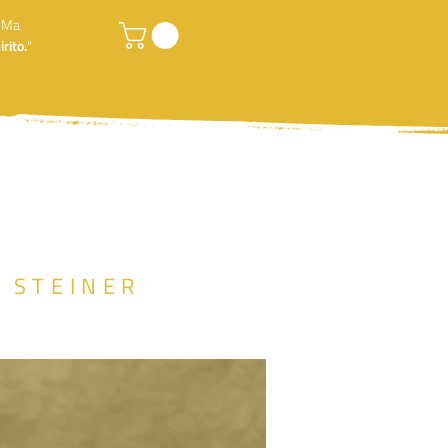
. Ma
rito.
"
F STEINER