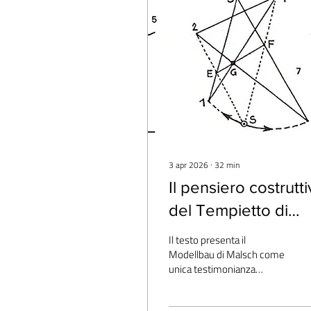
3 apr 2026
∙
32
min
Il pensiero costrutt
del Tempietto di
Malsch
Il testo presenta il
Modellbau di Malsch come
unica testimonianza
superstite dello spazio
originario con colonne