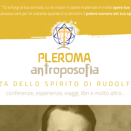
"Tu lo forgi al tuo servizio, tu ne mostri il valore materiale in molte
opere
tue
alvezza sarà per te soltanto quando ti si dimostri il
potere sovrano del suo spi
PLEROMA
antroposofia
ZA DELLO SPIRITO DI RUDOL
conferenze, esperienze, viaggi, libri e molto altro...