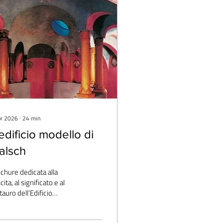
pr 2026
∙
24
min
edificio modello di
alsch
chure dedicata alla
cita, al significato e al
tauro dell’Edificio
ello di Malsch, ideato
E. A. Karl Stockmeyer su