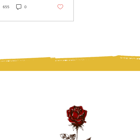
icazioni di Rudolf Steiner
 1907 e 1909 come
655
0
icipazione del
theanum. Il testo ne
crive concezione
hitettonica, simbolismo
rituale, vicende
truttive, restauri artistici
 1957–1964 e valore
e luogo di lavoro
eriore, memoria e
ulso per una futura
hitettura antroposofica.