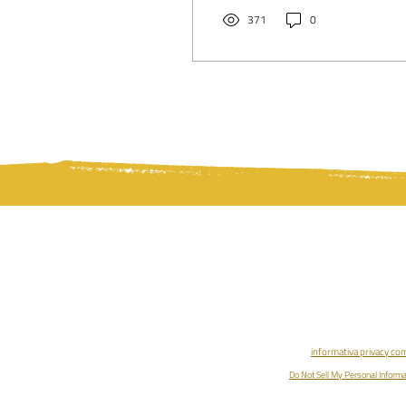
planetarie di Rudolf Steiner,
nato nel 1908/09 grazie a E.
371
0
A. Karl Stockmeyer. Ne
evidenzia il valore
architettonico e spirituale
come matrice del
Goetheanum: non un
progetto incompleto, ma
un organismo compiuto,
fondato su ellissi, volte
interpenetranti,
metamorfosi e un nuovo
linguaggio costruttivo
antroposofico.
Associazione Pleroma | Antrop
Via Circonvallazione, 75 - Buggian
p.iva 04324180241 | rea 
informativa privacy co
Do Not Sell My Personal Informa