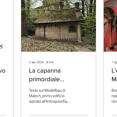
2 apr 2026
∙
8
min
1 a
ivo
La capanna
L'
primordiale
M
dell'Antroposofia, il
Testo sul Modellbau di
Bro
Tempio modello di
Malsch, primo edificio
nas
ispirato all’Antroposofia,
res
Malsch
nato tra 1907 e 1909 da
Mod
Ernst Stockmeyer su
da 