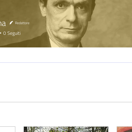
ma
Redattore
0
Seguiti