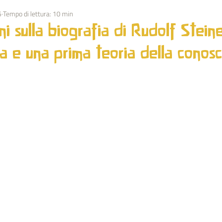
5
Tempo di lettura: 10 min
OLUZIONE
OSTACOLATORI
MEDITAZIONE
ESOTERIS
ni sulla biografia di Rudolf Stein
na e una prima teoria della conos
SOCIALE
ARTICOLI G. T. SPAGNOLI
FESTIVITA'
ARTE
I O.O.
BIOGRAFIA RUDOLF STEINER
SERVIZIO DI MISRAIM