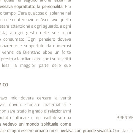
eressava soprattutto la personalità.
 Era 
o tempo. C'era qualcosa di solenne nel 
 come conferenziere. Ascoltavo quello 
tare attenzione a ogni sguardo, a ogni 
sta, a ogni gesto delle sue mani 
co consumato. Ogni pensiero doveva 
asparente e supportato da numerosi 
 mi venne da Brentano ebbe un forte 
resto a familiarizzare con i suoi scritti 
 lessi la maggior parte delle sue 
MICO
avo mio dovere cercare la verità 
 Avrei dovuto studiare matematica e 
on sarei stato in grado di relazionarmi 
uto collocare i loro risultati su una 
BRENTA
 vedevo un mondo spirituale come 
rituale di ogni essere umano mi si rivelava con grande vivacità. 
Questa si 