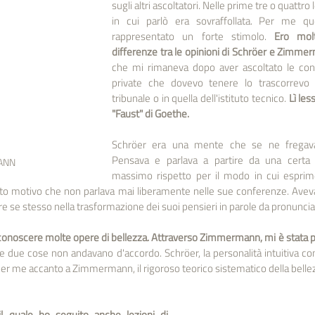
sugli altri ascoltatori. Nelle prime tre o quattro l
in cui parlò era sovraffollata. Per me qu
rappresentato un forte stimolo. 
Ero molt
differenze tra le opinioni di Schröer e Zimme
che mi rimaneva dopo aver ascoltato le conf
private che dovevo tenere lo trascorrevo ne
tribunale o in quella dell'istituto tecnico.
 Lì les
"Faust" di Goethe.
Schröer era una mente che se ne fregava d
Pensava e parlava a partire da una certa in
ANN
massimo rispetto per il modo in cui esprime
o motivo che non parlava mai liberamente nelle sue conferenze. Aveva
are se stesso nella trasformazione dei suoi pensieri in parole da pronuncia
onoscere molte opere di bellezza. Attraverso Zimmermann, mi è stata pr
e due cose non andavano d'accordo. Schröer, la personalità intuitiva co
 per me accanto a Zimmermann, il rigoroso teorico sistematico della belle
l quale ho seguito anche lezioni di 