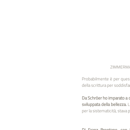
ZIMMERM
Probabilmente è per quest
della scrittura per soddisf
Da Schröer ho imparato a c
sviluppata della bellezza. 
L
per la sistematicità, stava
Di Franz Brentano, con i