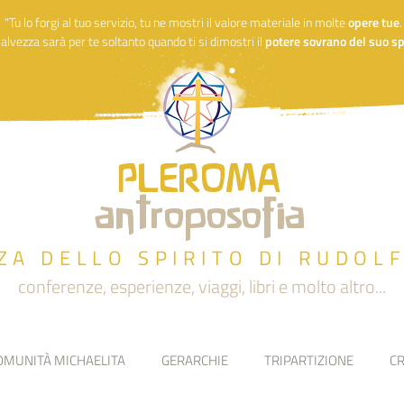
"Tu lo forgi al tuo servizio, tu ne mostri il valore materiale in molte
opere
tue
alvezza sarà per te soltanto quando ti si dimostri il
potere sovrano del suo spi
PLEROMA
antroposofia
ZA DELLO SPIRITO DI RUDOL
conferenze, esperienze, viaggi, libri e molto altro...
OMUNITÀ MICHAELITA
GERARCHIE
TRIPARTIZIONE
CR