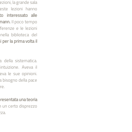
ezioni, la grande sala 
este lezioni hanno 
o interessato alle 
rmann.
 Il poco tempo 
erenze e le lezioni 
lla biblioteca del 
si per la prima volta il 
ella sistematica. 
tuizione. Aveva il 
va le sue opinioni. 
 bisogno della pace 
re.
esentata una teoria 
n un certo disprezzo 
zza.