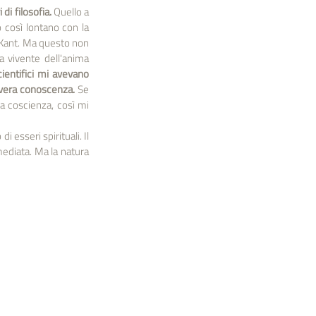
di filosofia.
 Quello a 
 così lontano con la 
 Kant. Ma questo non 
 vivente dell'anima 
ientifici mi avevano 
a vera conoscenza. 
Se 
la coscienza, così mi 
esseri spirituali. Il 
ediata. Ma la natura 