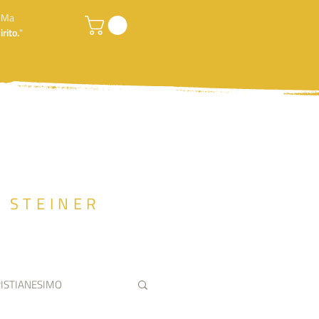
. Ma
rito.
"
F STEINER
ISTIANESIMO