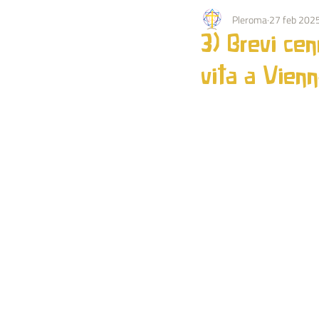
Pleroma
27 feb 202
PEDAGOGIA
KARMA
EV
3) Brevi cen
vita a Vien
OCCULTISMO
NATURA
BIOGRAFIA IMPULSO
ESTRATT