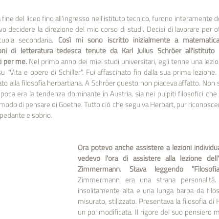
a fine del liceo fino all'ingresso nell'istituto tecnico, furono interamente de
vo decidere la direzione del mio corso di studi. Decisi di lavorare per ott
cuola secondaria. 
Così mi sono iscritto inizialmente a matematica,
ioni di letteratura tedesca tenute da Karl Julius Schröer all'istituto
i per me. 
Nel primo anno dei miei studi universitari, egli tenne una lezio
"Vita e opere di Schiller". Fui affascinato fin dalla sua prima lezione.
o alla filosofia herbartiana. A Schröer questo non piaceva affatto. Non s
epoca era la tendenza dominante in Austria, sia nei pulpiti filosofici che 
do di pensare di Goethe. Tutto ciò che seguiva Herbart, pur riconoscendo 
 pedante e sobrio.
Ora potevo anche assistere a lezioni individuali
vedevo l'ora di assistere alla lezione dell
Zimmermann. Stava leggendo "Filosofia 
Zimmermann era una strana personalità.
insolitamente alta e una lunga barba da filoso
misurato, stilizzato. Presentava la filosofia di
un po' modificata. Il rigore del suo pensiero m