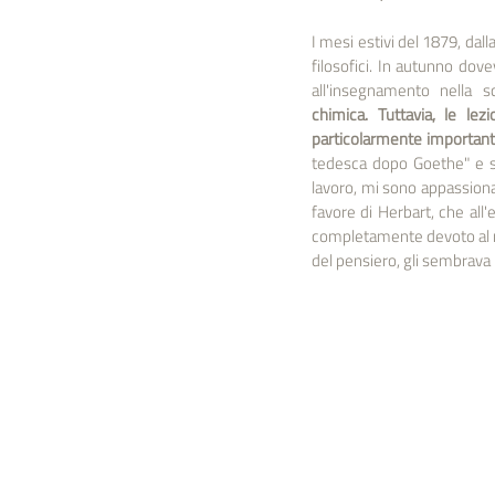
I mesi estivi del 1879, dall
filosofici. In autunno dove
all'insegnamento nella s
chimica.
Tuttavia, le lez
particolarmente important
tedesca dopo Goethe" e su 
lavoro, mi sono appassionat
favore di Herbart, che all'
completamente devoto al mo
del pensiero, gli sembrava