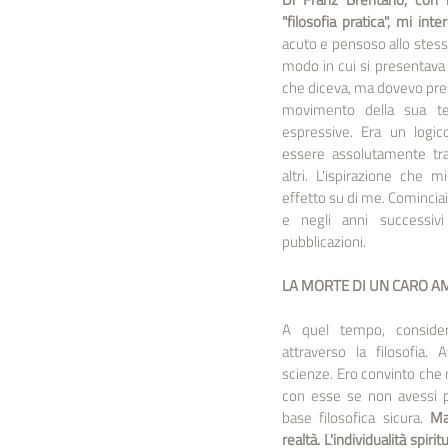
"filosofia pratica", mi int
acuto e pensoso allo stess
modo in cui si presentava
che diceva, ma dovevo pres
movimento della sua te
espressive. Era un logi
essere assolutamente tr
altri. L'ispirazione che
effetto su di me. Cominciai p
e negli anni successivi
pubblicazioni.
LA MORTE DI UN CARO A
A quel tempo, consider
attraverso la filosofia.
scienze. Ero convinto che n
con esse se non avessi pot
base filosofica sicura.
 Ma
realtà. L'individualità spi