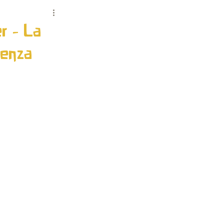
MO
MACROCOSMO
er - La
cenza
POST COLLABORATORI