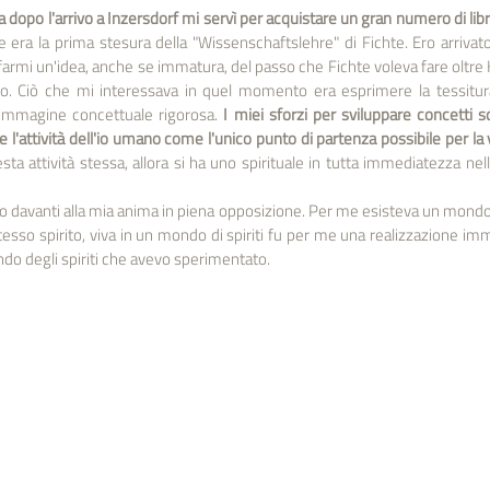
 dopo l'arrivo a Inzersdorf mi servì per acquistare un gran numero di libri 
 era la prima stesura della "Wissenschaftslehre" di Fichte. Ero arrivato
 farmi un'idea, anche se immatura, del passo che Fichte voleva fare oltre
to. Ciò che mi interessava in quel momento era esprimere la tessitura
immagine concettuale rigorosa. 
I miei sforzi per sviluppare concetti sc
e l'attività dell'io umano come l'unico punto di partenza possibile per l
esta attività stessa, allora si ha uno spirituale in tutta immediatezza nel
o davanti alla mia anima in piena opposizione. Per me esisteva un mondo di 
stesso spirito, viva in un mondo di spiriti fu per me una realizzazione imm
do degli spiriti che avevo sperimentato.