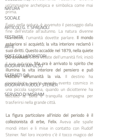
un'immagine archetipica e simbolica come mai 
NATURA
prima. 
SOCIALE
Fuori, nella natura, è avvenuto il passaggio dalla 
ARTICOLI G. T. SPAGNOLI
fine dell'estate all'autunno. La natura divenne 
FESTIVITA'
silenziosa; l'umanità dovette parlare.
 Il mondo 
esteriore si acquietò; la vita interiore reclamò i 
ARTE
suoi diritti. Questo accadde nel 1879, nella quiete 
POST COLLABORATORI
più assoluta.
 L'alta estate dell'umanità finì; iniziò 
il suo autunno. 
Ma ora è arrivato lo spirito che 
BIOGRAFIA IMPULSO
illumina la vita interiore del pensiero e può 
ESTRATTI O.O.
indicare all'umanità la via.
 Il destino ha 
rispecchiato questo grande evento cosmico in 
BIOGRAFIA RUDOLF STEINER
una piccola sagoma, quando un diciottenne ha 
SERVIZIO DI MISRAIM
lasciato la bella e tranquilla campagna per 
trasferirsi nella grande città. 
La figura particolare all'inizio del periodo è il 
collezionista di erbe, Felix. 
Aveva alle spalle 
mondi interi e li mise in contatto con Rudolf 
Steiner. Nel loro incontro c'è il tocco magico del 