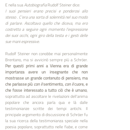
E nella sua 
Autobiografia 
Rudolf Steiner dice:
I suoi pensieri erano precisi e ponderosi allo 
stesso . C'era una sorta di solennità nel suo modo 
di parlare. Ascoltavo quello che diceva, ma ero 
costretto a seguire ogni momento l'espressione 
dei suoi occhi, ogni giro della testa e i gesti delle 
sue mani espressive. 
Rudolf Steiner non conobbe mai personalmente 
Brentano, ma si avvicinò sempre più a Schröer. 
Per questi primi anni a Vienna era di grande 
importanza avere un insegnante che non 
mostrasse un grande contenuto di pensiero, ma 
che parlasse più 
con il 
sentimento, 
con il 
cuore, e 
che fosse interessato a tutto ciò che è umano
, 
soprattutto ad ascoltare le rivelazioni dell'anima 
popolare che ancora parla qua e là dalle 
testimonianze scritte dei tempi antichi. Il 
principale argomento di discussione di Schröer fu 
la sua ricerca della testimonianza speciale nella 
poesia popolare, soprattutto nelle fiabe, e come 