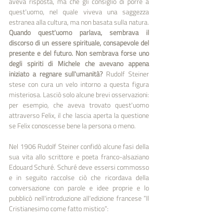
aveva risposta, ma che gli consigliò di porre a 
quest'uomo, nel quale viveva una saggezza 
estranea alla cultura, ma non basata sulla natura. 
Quando quest'uomo parlava, sembrava il 
discorso di un essere spirituale, consapevole del 
presente e del futuro. Non sembrava forse uno 
degli spiriti di Michele che avevano appena 
iniziato a regnare sull'umanità? 
Rudolf Steiner 
stese con cura un velo intorno a questa figura 
misteriosa. Lasciò solo alcune brevi osservazioni: 
per esempio, che aveva trovato quest'uomo 
attraverso Felix, il che lascia aperta la questione 
se Felix conoscesse bene la persona o meno. 
Nel 1906 Rudolf Steiner confidò alcune fasi della 
sua vita allo scrittore e poeta franco-alsaziano 
Edouard Schuré. Schuré deve essersi commosso 
e in seguito raccolse ciò che ricordava della 
conversazione con parole e idee proprie e lo 
pubblicò nell'introduzione all'edizione francese “Il 
Cristianesimo come fatto mistico”: