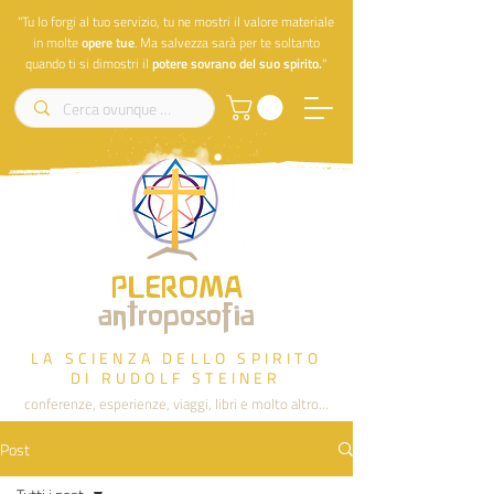
"Tu lo forgi al tuo servizio, tu ne mostri il valore materiale
in molte
opere
tue
. Ma salvezza sarà per te soltanto
quando ti si dimostri il
potere sovrano del suo spirito.
"
PLEROMA
antroposofia
LA SCIENZA DELLO SPIRITO
DI RUDOLF STEINER
conferenze, esperienze, viaggi, libri e molto altro...
Post