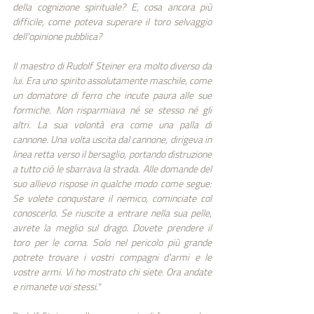
della cognizione spirituale? E, cosa ancora più 
difficile, come poteva superare il toro selvaggio 
dell'opinione pubblica? 
Il maestro di Rudolf Steiner era molto diverso da 
lui. Era uno spirito assolutamente maschile, come 
un domatore di ferro che incute paura alle sue 
formiche. Non risparmiava né se stesso né gli 
altri. La sua volontà era come una palla di 
cannone. Una volta uscita dal cannone, dirigeva in 
linea retta verso il bersaglio, portando distruzione 
a tutto ciò le sbarrava la strada. Alle domande del 
suo allievo rispose in qualche modo come segue: 
Se volete conquistare il nemico, cominciate col 
conoscerlo. Se riuscite a entrare nella sua pelle, 
avrete la meglio sul drago. Dovete prendere il 
toro per le corna. Solo nel pericolo più grande 
potrete trovare i vostri compagni d'armi e le 
vostre armi. Vi ho mostrato chi siete. Ora andate 
e rimanete voi stessi." 