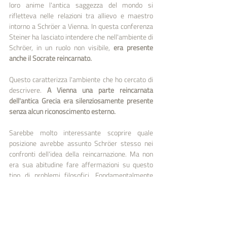
loro anime l'antica saggezza del mondo si 
rifletteva nelle relazioni tra allievo e maestro 
intorno a Schröer a Vienna. In questa conferenza 
Steiner ha lasciato intendere che nell'ambiente di 
Schröer, in un ruolo non visibile, 
era presente 
anche il Socrate reincarnato. 
Questo caratterizza l'ambiente che ho cercato di 
descrivere. 
A Vienna una parte reincarnata 
dell'antica Grecia era silenziosamente presente 
senza alcun riconoscimento esterno. 
Sarebbe molto interessante scoprire quale 
posizione avrebbe assunto Schröer stesso nei 
confronti dell'idea della reincarnazione. Ma non 
era sua abitudine fare affermazioni su questo 
tipo di problemi filosofici. Fondamentalmente 
doveva essere in accordo con esso. Basta 
ricordare l'evento che Steiner descrive nelle 
conferenze sul karma, quando il 31 gennaio 1889 
il principe ereditario Rodolfo d'Austria terminò la 