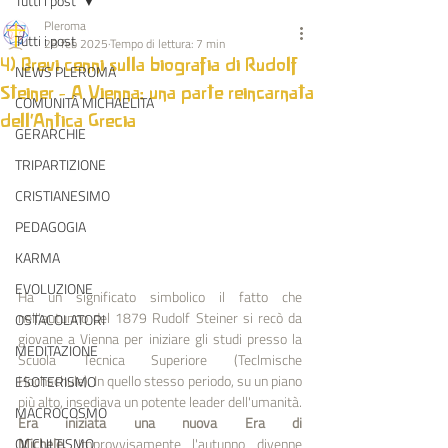
Tutti i post
Pleroma
Tutti i post
28 feb 2025
Tempo di lettura: 7 min
4) Brevi cenni sulla biografia di Rudolf
NEWS PLEROMA
Steiner - A Vienna: una parte reincarnata
COMUNITÀ MICHAELITA
dell'Antica Grecia
GERARCHIE
TRIPARTIZIONE
CRISTIANESIMO
PEDAGOGIA
KARMA
EVOLUZIONE
Ha un significato simbolico il fatto che 
nell'autunno del 1879 Rudolf Steiner si recò da 
OSTACOLATORI
giovane a Vienna per iniziare gli studi presso la 
MEDITAZIONE
Scuola Tecnica Superiore (Teclmische 
Hochschule). In quello stesso periodo, su un piano 
ESOTERISMO
più alto, insediava un potente leader dell'umanità. 
MACROCOSMO
Era iniziata una nuova Era di 
OCCULTISMO
Michele.
 Improvvisamente l'autunno divenne 