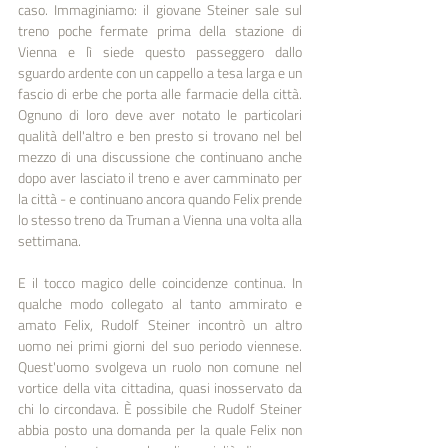
caso. Immaginiamo: il giovane Steiner sale sul 
treno poche fermate prima della stazione di 
Vienna e lì siede questo passeggero dallo 
sguardo ardente con un cappello a tesa larga e un 
fascio di erbe che porta alle farmacie della città. 
Ognuno di loro deve aver notato le particolari 
qualità dell'altro e ben presto si trovano nel bel 
mezzo di una discussione che continuano anche 
dopo aver lasciato il treno e aver camminato per 
la città - e continuano ancora quando Felix prende 
lo stesso treno da Truman a Vienna una volta alla 
settimana. 
E il tocco magico delle coincidenze continua. In 
qualche modo collegato al tanto ammirato e 
amato Felix, Rudolf Steiner incontrò un altro 
uomo nei primi giorni del suo periodo viennese. 
Quest'uomo svolgeva un ruolo non comune nel 
vortice della vita cittadina, quasi inosservato da 
chi lo circondava. È possibile che Rudolf Steiner 
abbia posto una domanda per la quale Felix non 