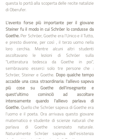
questa lo portò alla scoperta delle recite natalizie 
di Oberufer. 
L'evento forse più importante per il giovane 
Steiner fu il modo in cui Schröer lo condusse da 
Goethe. 
Per Schröer, Goethe era l'Unico e il Tutto, 
e presto divenne, per così , il terzo uomo nella 
loro cerchia. Mentre alcuni altri studenti 
ascoltavano le lezioni di Schröer sulla 
"Letteratura tedesca da Goethe in poi", 
sembravano esserci solo tre persone che : 
Schröer, Steiner e Goethe.
 Dopo qualche tempo 
accadde una cosa straordinaria: l'allievo sapeva 
più cose su Goethe dell'insegnante e 
quest'ultimo cominciò ad ascoltare 
intensamente quando l'allievo parlava di 
Goethe.
 Quello che Schröer sapeva di Goethe era 
l'uomo e il poeta. Ora arrivava questo giovane 
matematico e studente di scienze naturali che 
parlava di Goethe scienziato naturale. 
Naturalmente Schröer sapeva dell'esistenza 