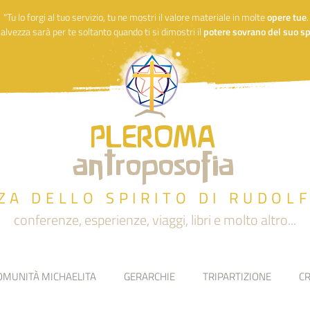
"Tu lo forgi al tuo servizio, tu ne mostri il valore materiale in molte
opere
tue
alvezza sarà per te soltanto quando ti si dimostri il
potere sovrano del suo spi
PLEROMA
antroposofia
ZA DELLO SPIRITO DI RUDOL
conferenze, esperienze, viaggi, libri e molto altro...
OMUNITÀ MICHAELITA
GERARCHIE
TRIPARTIZIONE
CR