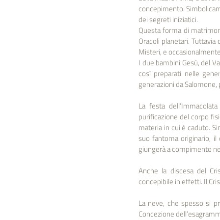
concepimento. Simbolicame
dei segreti iniziatici.
Questa forma di matrimonio
Oracoli planetari. Tuttavia
Misteri, e occasionalmente 
I due bambini Gesù, del Va
così preparati nelle gene
generazioni da Salomone,
La festa dell’Immacolata
purificazione del corpo fis
materia in cui è caduto. Si
suo fantoma originario, il 
giungerà a compimento nel
Anche la discesa del Cri
concepibile in effetti. Il C
La neve, che spesso si pr
Concezione dell’esagramma.