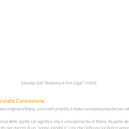
Salvador Dalì “Madonna di Port Lligat” (1950)
colata Concezione
ana originaria Maria, unica nell’umanità, è stata concepita priva del peccat
ienza dello spirito ciò significa che il concepimento di Maria, da parte de
o per mezzo di un “sonno iniziatico” così che l’influsso luciferico veniss