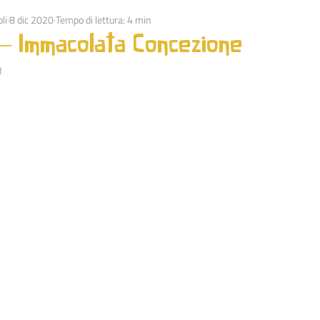
li
8 dic 2020
Tempo di lettura: 4 min
OLUZIONE
OSTACOLATORI
MEDITAZIONE
ESOTERIS
– Immacolata Concezione
1
SOCIALE
ARTICOLI G. T. SPAGNOLI
FESTIVITA'
ARTE
I O.O.
BIOGRAFIA RUDOLF STEINER
SERVIZIO DI MISRAIM