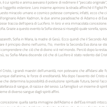
, il cui spirito e anima avevano il potere di redimere il "peccato originale",
 l'oggetto esteriore. Loro insieme aprirono la strada affinché il Figliol Pr
uesto miracolo umano e cosmico potesse compiersi, infatti, ecco che ciò
all'originario Adam Kadmon, le due anime paradisiache di Adamo e di Eva, 
osse traccia dell'opera di Lucifero. In loro vi era immacolata concezione. 
ofia. Grazie a questo evento la Sofia stessa si risvegliò quale sorella, spo
azareth, Sofia in Maria, la madre di Gesù. Ecco quindi che il Secondo A
urare il principio divino nell'uomo, l'Io; mentre la Seconda Eva dona se st
 comprendere che ciò che di divino vi è nel mondo. Perciò dopo la restau
ù, su Sofia-Maria discende ciò che di Lucifero è stato redento dal Cristo 
Cristo, i grandi maestri dell'umanità, non potevano che affidarsi alle f
nque dall'anima, le forze di ereditarietà. Ma dopo l'avvento del Cristo e
e che determina la possibilità di evoluzione spirituale futura, bensì l'acc
ratellanza di sangue, di razza e del sesso. La famiglia è un insieme di spiriti
me di diverso sangue dagli spiriti affini.
oncezione: quella santa immagine dell'Adamo e dell'Eva rimasti intoccati