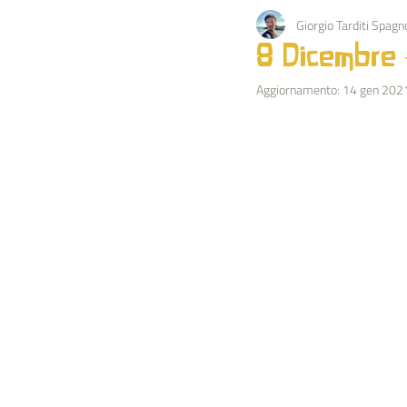
Giorgio Tarditi Spagno
PEDAGOGIA
KARMA
EV
8 Dicembre 
Aggiornamento:
14 gen 202
OCCULTISMO
NATURA
BIOGRAFIA IMPULSO
ESTRATT