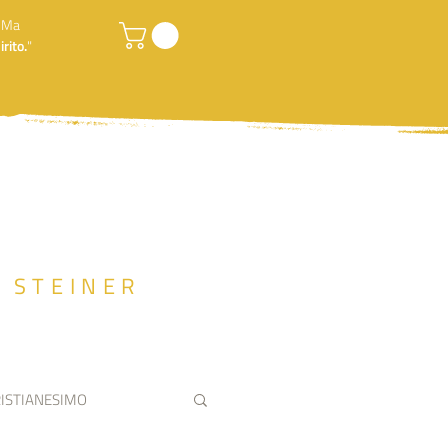
. Ma
rito.
"
F STEINER
ISTIANESIMO