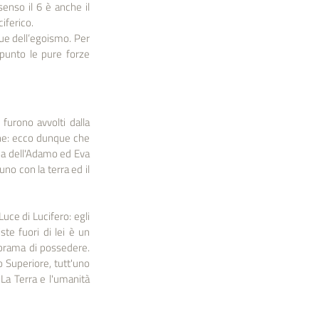
enso il 6 è anche il 
iferico.
e dell’egoismo. Per 
ppunto le pure forze 
urono avvolti dalla 
he: ecco dunque che 
ca dell'Adamo ed Eva 
no con la terra ed il 
ce di Lucifero: egli 
e fuori di lei è un 
n brama di possedere. 
 Superiore, tutt'uno 
La Terra e l'umanità 