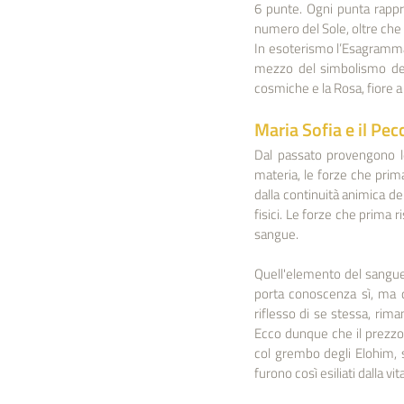
6 punte. Ogni punta rappre
numero del Sole, oltre che 
In esoterismo l’Esagramma 
mezzo del simbolismo dei f
cosmiche e la Rosa, fiore a
Maria Sofia e il Pec
Dal passato provengono le 
materia, le forze che prim
dalla continuità animica d
fisici. Le forze che prima r
sangue.
Quell'elemento del sangue è
porta conoscenza sì, ma d
riflesso di se stessa, riman
Ecco dunque che il prezzo d
col grembo degli Elohim, s
furono così esiliati dalla vit