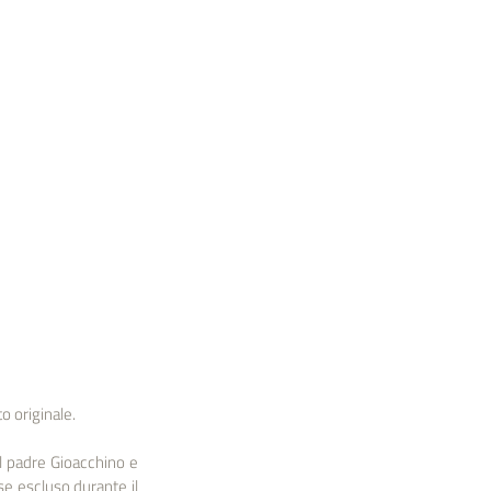
o originale.
l padre Gioacchino e 
e escluso durante il 