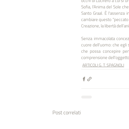
occhi di Lucifero a cui si un
Sofia, l'Anima del Sole che 
Santo Graal. È l'assenza i
cambiare questo “peccato ori
Creazione, la libertà dell’an
Senza immacolata concezi
cuore dell'uomo: che egli s
che possa concepire pensi
comprensione dell'oggetto 
ARTICOLI G. T. SPAGNOLI
Post correlati