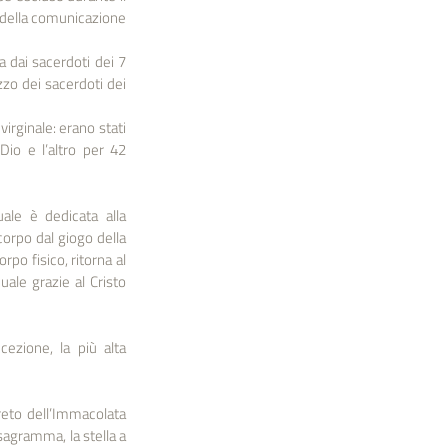
della comunicazione 
dai sacerdoti dei 7 
zo dei sacerdoti dei 
ginale: erano stati 
io e l’altro per 42 
le è dedicata alla 
orpo dal giogo della 
po fisico, ritorna al 
uale grazie al Cristo 
zione, la più alta 
eto dell’Immacolata 
agramma, la stella a 