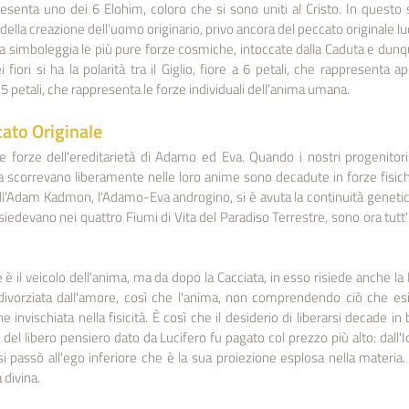
senta uno dei 6 Elohim, coloro che si sono uniti al Cristo. In questo s
della creazione dell’uomo originario, privo ancora del peccato originale luc
simboleggia le più pure forze cosmiche, intoccate dalla Caduta e dunqu
iori si ha la polarità tra il Giglio, fiore a 6 petali, che rappresenta a
 5 petali, che rappresenta le forze individuali dell’anima umana.
cato Originale
forze dell'ereditarietà di Adamo ed Eva. Quando i nostri progenitori f
a scorrevano liberamente nelle loro anime sono decadute in forze fisic
ell'Adam Kadmon, l'Adamo-Eva androgino, si è avuta la continuità geneti
isiedevano nei quattro Fiumi di Vita del Paradiso Terrestre, sono ora tutt'u
 il veicolo dell'anima, ma da dopo la Cacciata, in esso risiede anche la Lu
ivorziata dall'amore, così che l'anima, non comprendendo ciò che esist
e invischiata nella fisicità. È così che il desiderio di liberarsi decade i
el libero pensiero dato da Lucifero fu pagato col prezzo più alto: dall'Io
i passò all'ego inferiore che è la sua proiezione esplosa nella materia. 
a divina.