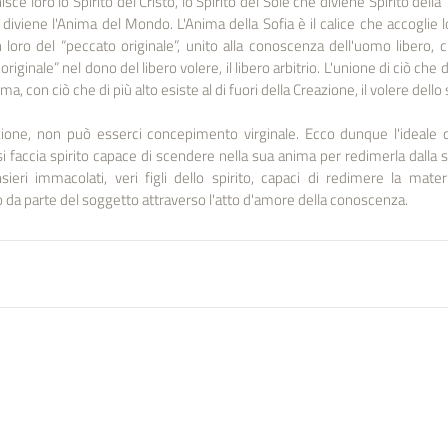
isce loro lo Spirito del Cristo, lo Spirito del Sole che diviene Spirito della 
diviene l'Anima del Mondo. L'Anima della Sofia è il calice che accoglie lo S
n loro del “peccato originale”, unito alla conoscenza dell'uomo libero, 
ginale” nel dono del libero volere, il libero arbitrio. L'unione di ciò che di 
ima, con ciò che di più alto esiste al di fuori della Creazione, il volere dello 
one, non può esserci concepimento virginale. Ecco dunque l'ideale c
i faccia spirito capace di scendere nella sua anima per redimerla dalla s
eri immacolati, veri figli dello spirito, capaci di redimere la materi
da parte del soggetto attraverso l'atto d'amore della conoscenza.