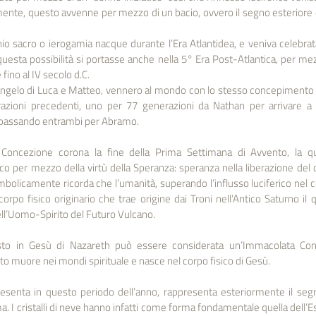
nte, questo avvenne per mezzo di un bacio, ovvero il segno esteriore 
 sacro o ierogamia nacque durante l’Era Atlantidea, e veniva celebrata 
 questa possibilità si portasse anche nella 5° Era Post-Atlantica, per mez
fino al IV secolo d.C.
ngelo di Luca e Matteo, vennero al mondo con lo stesso concepimento vir
razioni precedenti, uno per 77 generazioni da Nathan per arrivare a D
 passando entrambi per Abramo.
 Concezione corona la fine della Prima Settimana di Avvento, la qua
ico per mezzo della virtù della Speranza: speranza nella liberazione del c
mbolicamente ricorda che l’umanità, superando l’influsso luciferico nel cor
corpo fisico originario che trae origine dai Troni nell’Antico Saturno il q
l’Uomo-Spirito del Futuro Vulcano.
sto in Gesù di Nazareth può essere considerata un’Immacolata Conce
risto muore nei mondi spirituale e nasce nel corpo fisico di Gesù.
esenta in questo periodo dell’anno, rappresenta esteriormente il segr
 I cristalli di neve hanno infatti come forma fondamentale quella dell’Es