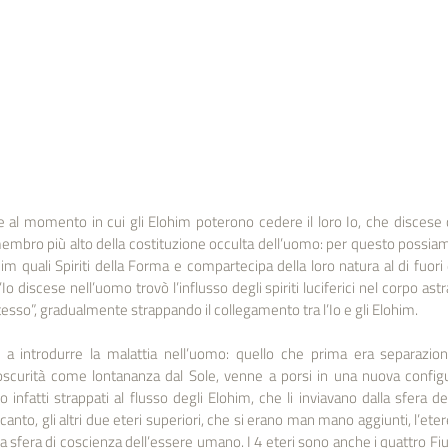
e al momento in cui gli Elohim poterono cedere il loro Io, che discese co
embro più alto della costituzione occulta dell’uomo: per questo possiam
im quali Spiriti della Forma e compartecipa della loro natura al di fuori
o discese nell’uomo trovò l’influsso degli spiriti luciferici nel corpo astral
sso”, gradualmente strappando il collegamento tra l’Io e gli Elohim.  
rici a introdurre la malattia nell’uomo: quello che prima era separazi
scurità come lontananza dal Sole, venne a porsi in una nuova configur
 infatti strappati al flusso degli Elohim, che li inviavano dalla sfera del
ro canto, gli altri due eteri superiori, che si erano man mano aggiunti, l’eter
alla sfera di coscienza dell’essere umano. I 4 eteri sono anche i quattro Fi