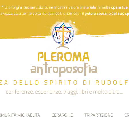
"Tu lo forgi al tuo servizio, tu ne mostri il valore materiale in molte
opere
tue
alvezza sarà per te soltanto quando ti si dimostri il
potere sovrano del suo spi
PLEROMA
antroposofia
ZA DELLO SPIRITO DI RUDOL
conferenze, esperienze, viaggi, libri e molto altro...
OMUNITÀ MICHAELITA
GERARCHIE
TRIPARTIZIONE
CR