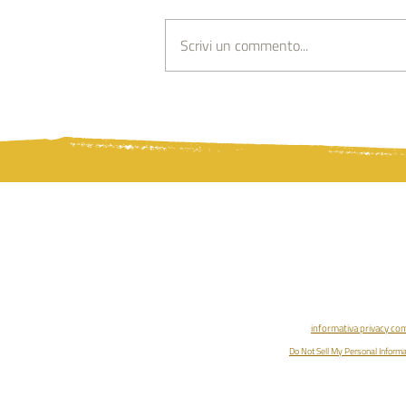
Scrivi un commento...
Lo Zodiaco come Via di Iniziazione
Associazione Pleroma | Antrop
Via Circonvallazione, 75 - Buggian
p.iva 04324180241 | rea 
informativa privacy co
Do Not Sell My Personal Informa
ENTRA NELLA COMMUNITY