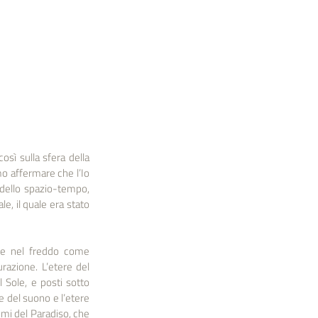
sì sulla sfera della 
o affermare che l’Io 
 dello spazio-tempo, 
e, il quale era stato 
one nel freddo come 
azione. L’etere del 
 Sole, e posti sotto 
e del suono e l’etere 
umi del Paradiso, che 