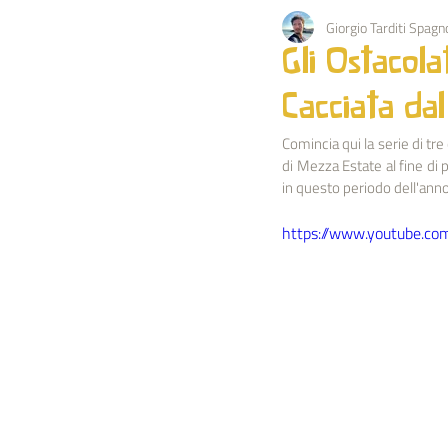
Giorgio Tarditi Spagno
PEDAGOGIA
KARMA
EV
Gli Ostacola
Cacciata dal
OCCULTISMO
NATURA
Comincia qui la serie di tr
di Mezza Estate al fine di 
in questo periodo dell'anno
BIOGRAFIA IMPULSO
ESTRATT
https://www.youtube.c