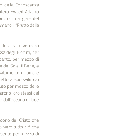
ro della Conoscenza 
cifero Eva ed Adamo 
rivò di mangiare del 
mano il “Frutto della 
della vita vennero 
sa degli Elohim, per 
 canto, per mezzo di 
del Sole, il Bene, e 
Saturno con il buio e 
tto al suo sviluppo 
uto per mezzo delle 
rono loro stessi dal 
o dall’oceano di luce 
dono del Cristo che 
vvero tutto ciò che 
nserite per mezzo di 