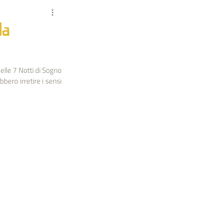
MO
MACROCOSMO
la
POST COLLABORATORI
elle 7 Notti di Sogno 
ero irretire i sensi 