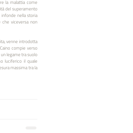
are la malattia come 
ilità del superamento 
infonde nella storia 
e che viceversa non 
ta, venne introdotta 
 Caino compie verso 
 un legame tra suolo 
 luciferico il quale 
esura massima tra la 