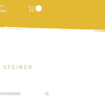
. Ma
rito.
"
F STEINER
ISTIANESIMO