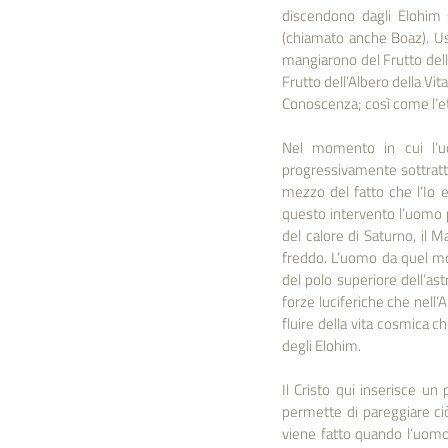
discendono dagli Elohim s
(chiamato anche Boaz). Us
mangiarono del Frutto dell
Frutto dell’Albero della Vit
Conoscenza; così come l’ete
Nel momento in cui l’uo
progressivamente sottratte
mezzo del fatto che l’Io e
questo intervento l’uomo p
del calore di Saturno, il Ma
freddo. L’uomo da quel mo
del polo superiore dell’as
forze luciferiche che nell’
fluire della vita cosmica c
degli Elohim.  
Il Cristo qui inserisce un
permette di pareggiare ciò
viene fatto quando l’uomo 