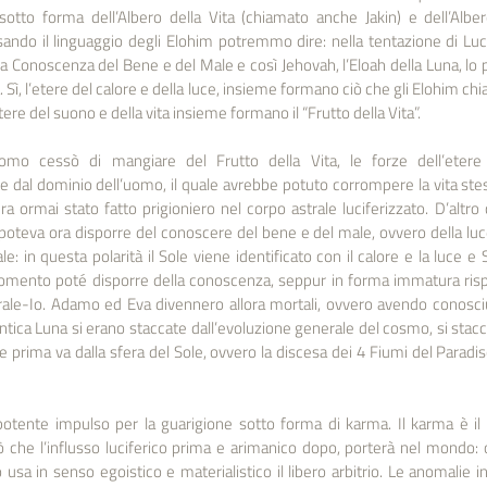
otto forma dell’Albero della Vita (chiamato anche Jakin) e dell’Albe
ando il linguaggio degli Elohim potremmo dire: nella tentazione di Lu
a Conoscenza del Bene e del Male e così Jehovah, l’Eloah della Luna, lo p
a. Sì, l’etere del calore e della luce, insieme formano ciò che gli Elohim chia
re del suono e della vita insieme formano il “Frutto della Vita”. 
mo cessò di mangiare del Frutto della Vita, le forze dell’etere 
 dal dominio dell’uomo, il quale avrebbe potuto corrompere la vita stes
ra ormai stato fatto prigioniero nel corpo astrale luciferizzato. D’altro
oteva ora disporre del conoscere del bene e del male, ovvero della luce 
le: in questa polarità il Sole viene identificato con il calore e la luce e 
mento poté disporre della conoscenza, seppur in forma immatura rispe
trale-Io. Adamo ed Eva divennero allora mortali, ovvero avendo conosci
Antica Luna si erano staccate dall’evoluzione generale del cosmo, si stacca
he prima va dalla sfera del Sole, ovvero la discesa dei 4 Fiumi del Paradis
 potente impulso per la guarigione sotto forma di karma. Il karma è il 
 che l’influsso luciferico prima e arimanico dopo, porterà nel mondo: o
usa in senso egoistico e materialistico il libero arbitrio. Le anomalie i