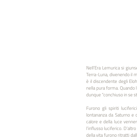
Nell’Era Lemurica si giuns
Terra-Luna, divenendo il m
è il discendente degli Eloh
nella pura forma. Quando l’I
dunque “conchiuso in se ste
Furono gli spiriti lucife
lontananza da Saturno e o
calore e della luce vennero
l’influsso luciferico. D’alt
della vita furono ritratti d