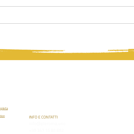
Offrir
Come pensano Ahriman e Michael?
PLEROMA
osofia
o (PT)
395875
mpleta
tion
INFO E CONTATTI
info@pleroma.uno
+39 347 15 85 692