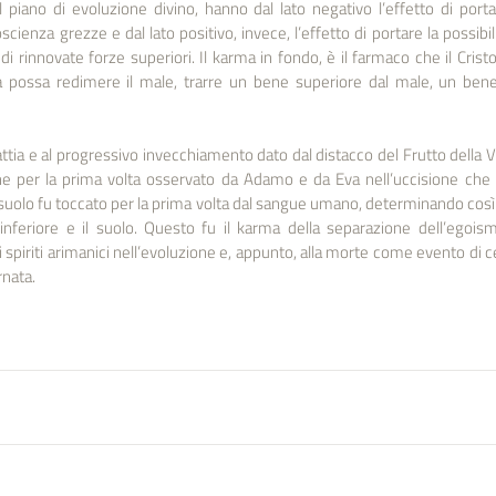
 al piano di evoluzione divino, hanno dal lato negativo l’effetto di port
oscienza grezze e dal lato positivo, invece, l’effetto di portare la possib
i rinnovate forze superiori. Il karma in fondo, è il farmaco che il Cristo 
a possa redimere il male, trarre un bene superiore dal male, un ben
tia e al progressivo invecchiamento dato dal distacco del Frutto della Vi
ne per la prima volta osservato da Adamo e da Eva nell’uccisione che
suolo fu toccato per la prima volta dal sangue umano, determinando così
inferiore e il suolo. Questo fu il karma della separazione dell’egoismo
 spiriti arimanici nell’evoluzione e, appunto, alla morte come evento di c
rnata. 