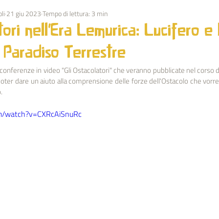
li
21 giu 2023
Tempo di lettura: 3 min
OLUZIONE
OSTACOLATORI
MEDITAZIONE
ESOTERIS
tori nell'Era Lemurica: Lucifero e 
 Paradiso Terrestre
SOCIALE
ARTICOLI G. T. SPAGNOLI
FESTIVITA'
ARTE
e conferenze in video "Gli Ostacolatori" che veranno pubblicate nel corso d
poter dare un aiuto alla comprensione delle forze dell'Ostacolo che vorrebb
.
I O.O.
BIOGRAFIA RUDOLF STEINER
SERVIZIO DI MISRAIM
om/watch?v=CXRcAiSnuRc