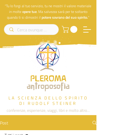
"Tu lo forgi al tuo servizio, tu ne mostri il valore materiale
in molte
opere
tue
. Ma salvezza sarà per te soltanto
quando ti si dimostri il
potere sovrano del suo spirito.
"
PLEROMA
antroposofia
LA SCIENZA DELLO SPIRITO
DI RUDOLF STEINER
conferenze, esperienze, viaggi, libri e molto altro...
Post