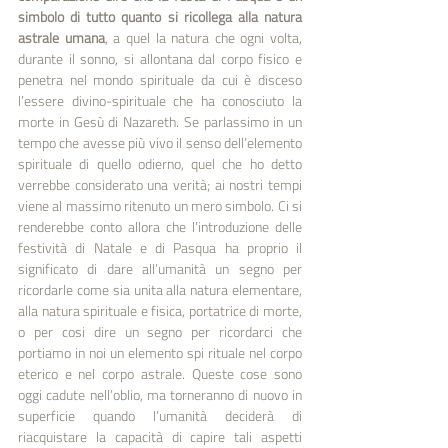
simbolo di tutto quanto si ricollega alla natura 
astrale umana
, a quel­ la natura che ogni volta, 
durante il sonno, si allontana dal corpo fisico e 
penetra nel mondo spirituale da cui è disceso 
l’essere divino-spirituale che ha conosciuto la 
morte in Gesù di Nazareth. Se parlassimo in un 
tempo che avesse più vivo il senso dell’elemento 
spirituale di quello odierno, quel che ho detto 
verrebbe considerato una verità; ai nostri tempi 
viene al massimo ritenuto un mero simbolo. Ci si 
renderebbe conto allora che l’introduzione delle 
festività di Natale e di Pasqua ha proprio il 
significato di dare all’umanità un segno per 
ricordarle come sia unita alla natura elementare, 
alla natura spirituale e fisica, portatrice di morte, 
o per cosi dire un segno per ricordarci che 
portiamo in noi un elemento spi­ rituale nel corpo 
eterico e nel corpo astrale. Queste cose sono 
oggi cadute nell’oblio, ma torneranno di nuovo in 
superficie quando l’umanità deciderà di 
riacquistare la capacità di capi­re tali aspetti 