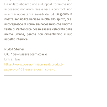
Da un lato abbiamo uno sviluppo di forze che non 
si possono non ammirare e nei cui confronti non 
vi è mai abbastanza sensibilità. 
Se un giorno la 
nostra sensibilità venisse rivolta allo spirito, ci si 
accorgerebbe di come sia necessario che l’intima 
festa di Pentecoste possa essere cele­brata dalle 
anime umane, perché non dimentichino il suo 
aspetto interiore. 
Rudolf Steiner
O.O. 169 - Essere cosmico e Io
Link al libro:
https://www.operaomniaonline.it/product-
page/o-o-169-essere-cosmico-e-io