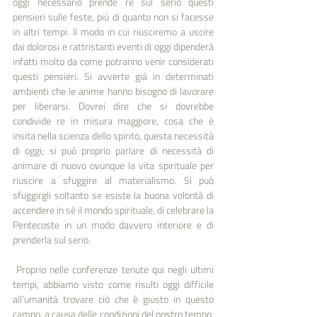
oggi necessario prende­ re sul serio questi 
pensieri sulle feste, più di quanto non si facesse 
in altri tempi. Il modo in cui riusciremo a uscire 
dai dolorosi e rattristanti eventi di oggi dipenderà 
infatti molto da come potranno venir considerati 
questi pensieri. Si avver­te già in determinati 
ambienti che le anime hanno bisogno di lavorare 
per liberarsi. Dovrei dire che si dovrebbe 
condivide­ re in misura maggiore, cosa che è 
insita nella scienza dello spirito, questa necessità 
di oggi; si può proprio parlare di necessità di 
animare di nuovo ovunque la vita spirituale per 
riuscire a sfuggire al materialismo. Si può 
sfuggirgli soltanto se esiste la buona volontà di 
accendere in sé il mondo spiri­tuale, di celebrare la 
Pentecoste in un modo davvero interio­re e di 
prenderla sul serio.
 Proprio nelle conferenze tenute qui negli ultimi 
tempi, abbiamo visto come risulti oggi difficile 
all’umanità trovare ciò che è giusto in questo 
campo, a causa delle condizioni del nostro tempo. 