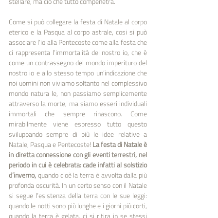
stellare, ma ciò che tutto compenetra. 
Come si può collegare la festa di Natale al corpo 
eterico e la Pasqua al corpo astrale, cosi si può 
associare l’io alla Pentecoste come alla festa che 
ci rappresenta l’immortalità del nostro io, che è 
come un contrassegno del mondo imperi­turo del 
nostro io e allo stesso tempo un’indicazione che 
noi uomini non viviamo soltanto nel complessivo 
mondo natura­ le, non passiamo semplicemente 
attraverso la morte, ma siamo esseri individuali 
immortali che sempre rinascono. Come 
mirabilmente viene espresso tutto questo 
sviluppando sempre di più le idee relative a 
Natale, Pasqua e Pentecoste! 
La festa di Natale è 
in diretta connessione con gli eventi ter­restri, nel 
periodo in cui è celebrata: cade infatti al solstizio 
d’inverno,
 quando cioè la terra è avvolta dalla più 
profonda oscurità. In un certo senso con il Natale 
si segue l’esistenza della terra con le sue leggi: 
quando le notti sono più lunghe e i giorni più corti, 
quando la terra è gelata, ci si ritira in se stessi 