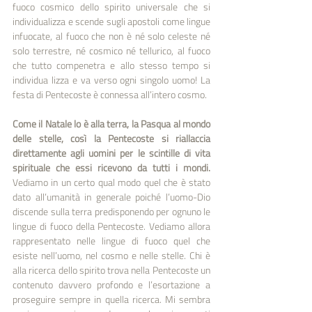
fuoco cosmico dello spirito universale che si 
individualizza e scende sugli apostoli come lingue 
infuocate, al fuoco che non è né solo celeste né 
solo terrestre, né cosmico né tellurico, al fuoco 
che tutto compenetra e allo stesso tempo si 
individua­ lizza e va verso ogni singolo uomo! La 
festa di Pentecoste è connessa all’intero cosmo. 
Come il Natale lo è alla terra, la Pasqua al mondo 
delle stelle, così la Pentecoste si riallaccia 
direttamente agli uomini per le scintille di vita 
spirituale che essi ricevono da tutti i mondi. 
Vediamo in un certo qual modo quel che è stato 
dato all’umanità in generale poiché l’uomo-Dio 
discende sulla terra predisponendo per ognuno le 
lingue di fuoco della Pentecoste. Vediamo allora 
rappresentato nelle lingue di fuoco quel che 
esiste nell’uomo, nel cosmo e nelle stelle. Chi è 
alla ricerca dello spirito trova nella Pentecoste un 
contenuto davvero profondo e l’esortazione a 
proseguire sempre in quella ricerca. Mi sembra 