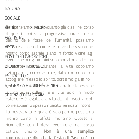
NATURA
SOCIALE
Se ripensiamo a tutto quanto già dissi nel corso 
ARTICOLI G. T. SPAGNOLI
di questi anni sulla progressiva paralisi e sul 
FESTIVITA'
declino delle forze del­ l’umanità, possiamo 
arrivare all’idea di come le forze che vivono nel 
ARTE
nostro corpo astrale siano in fondo vicine agli 
POST COLLABORATORI
eventi che per gli uomini sono portatori di declino, 
di morte. Poiché durante la vita dobbiamo 
BIOGRAFIA IMPULSO
sviluppare il corpo astrale, dato che dobbiamo 
ESTRATTI O.O.
accogliere in esso lo spirito, portiamo già in noi il 
BIOGRAFIA RUDOLF STEINER
germe della morte. È del tutto errato ritenere che 
la morte si colleghi alla vita solo in modo 
SERVIZIO DI MISRAIM
esteriore: è legata alla vita da intrinseci vincoli, 
come abbiamo spesso ribadito nei nostri incontri. 
La nostra vita è quale è solo perché possiamo 
morire come in effetti moriamo. Questo si 
riconnette con l’intera evoluzione del corpo 
astrale umano. 
Non è una sem­plice 
comparazione dire che la festa di Pasqua è un 