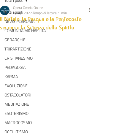
Tutti i post
Opera Omnia Online
Tutti i post
17 apr 2022
Tempo di lettura: 5 min
Il Natale, la Pasqua e la Pentecoste
NEWS PLEROMA
secondo la Scienza dello Spirito
COMUNITÀ MICHAELITA
GERARCHIE
TRIPARTIZIONE
CRISTIANESIMO
PEDAGOGIA
KARMA
EVOLUZIONE
OSTACOLATORI
MEDITAZIONE
ESOTERISMO
MACROCOSMO
OCCULTISMO