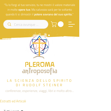
"Tu lo forgi al tuo servizio, tu ne mostri il valore materiale
in molte
opere
tue
. Ma salvezza sarà per te soltanto
quando ti si dimostri il
potere sovrano del suo spirito.
"
PLEROMA
antroposofia
LA SCIENZA DELLO SPIRITO
DI RUDOLF STEINER
conferenze, esperienze, viaggi, libri e molto altro...
Estratti ed Articoli