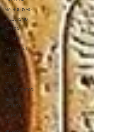
MACROCOSMO
OCCULTISMO
NATURA
SOCIALE
ARTICOLI G. T.
SPAGNOLI
FESTIVITA'
ARTE
POST
COLLABORATORI
BIOGRAFIA
IMPULSO
ESTRATTI
O.O.
BIOGRAFIA