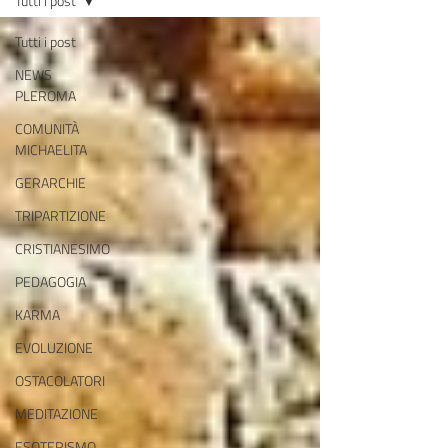
Tutti i post
Tutti i post
NEWS
PLEROMA
COMUNITÀ
MICHAELITA
GERARCHIE
TRIPARTIZIONE
CRISTIANESIMO
PEDAGOGIA
KARMA
EVOLUZIONE
OSTACOLATORI
MEDITAZIONE
ESOTERISMO