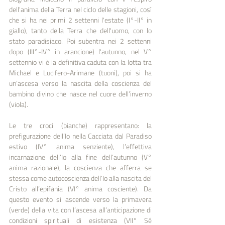
dell'anima della Terra nel ciclo delle stagioni, così 
che si ha nei primi 2 settenni l'estate (I°-II° in 
giallo), tanto della Terra che dell'uomo, con lo 
stato paradisiaco. Poi subentra nei 2 settenni 
dopo (III°-IV° in arancione) l'autunno, nel V° 
settennio vi è la definitiva caduta con la lotta tra 
Michael e Lucifero-Arimane (tuoni), poi si ha 
un’ascesa verso la nascita della coscienza del 
bambino divino che nasce nel cuore dell’inverno 
(viola).
Le tre croci (bianche) rappresentano: la 
prefigurazione dell’Io nella Cacciata dal Paradiso 
estivo (IV° anima senziente), l’effettiva 
incarnazione dell’Io alla fine dell’autunno (V° 
anima razionale), la coscienza che afferra se 
stessa come autocoscienza dell’Io alla nascita del 
Cristo all’epifania (VI° anima cosciente). Da 
questo evento si ascende verso la primavera 
(verde) della vita con l’ascesa all’anticipazione di 
condizioni spirituali di esistenza (VII° Sé 