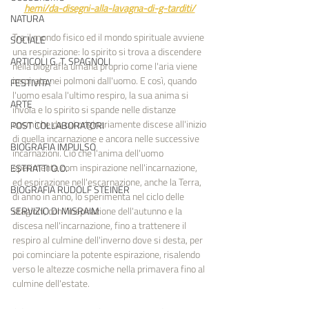
hemi/da-disegni-alla-lavagna-di-g-tarditi/
NATURA
Tra il mondo fisico ed il mondo spirituale avviene 
SOCIALE
una respirazione: lo spirito si trova a discendere 
ARTICOLI G. T. SPAGNOLI
nella biografia umana proprio come l'aria viene 
inspirata nei polmoni dall'uomo. E così, quando 
FESTIVITA'
l'uomo esala l'ultimo respiro, la sua anima si 
ARTE
invola e lo spirito si spande nelle distanze 
cosmiche da cui originariamente discese all'inizio 
POST COLLABORATORI
di quella incarnazione e ancora nelle successive 
BIOGRAFIA IMPULSO
incarnazioni. Ciò che l'anima dell'uomo 
sperimenta com inspirazione nell'incarnazione, 
ESTRATTI O.O.
ed espirazione nell'escarnazione, anche la Terra, 
BIOGRAFIA RUDOLF STEINER
di anno in anno, lo sperimenta nel ciclo delle 
stagioni, con l'inspirazione dell'autunno e la 
SERVIZIO DI MISRAIM
discesa nell'incarnazione, fino a trattenere il 
respiro al culmine dell'inverno dove si desta, per 
poi cominciare la potente espirazione, risalendo 
verso le altezze cosmiche nella primavera fino al 
culmine dell'estate.