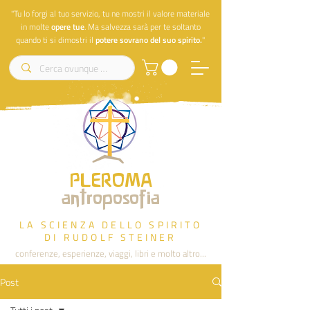
"Tu lo forgi al tuo servizio, tu ne mostri il valore materiale
in molte
opere
tue
. Ma salvezza sarà per te soltanto
quando ti si dimostri il
potere sovrano del suo spirito.
"
PLEROMA
antroposofia
LA SCIENZA DELLO SPIRITO
DI RUDOLF STEINER
conferenze, esperienze, viaggi, libri e molto altro...
Post