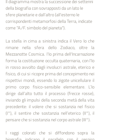
Il diagramma mostra la successione dei settenni 
della biografia con sovrapposti da un lato le 
sfere planetarie e dall'altro (all'esterno le 
corrispondenti metamorfosi della Terra, indicate 
come "A./F. simbolo del pianeta").
La stella in cima a sinistra indica il Vero Io che 
rimane nella sfera dello Zodiaco, oltre la 
Mezzanotte Cosmica. l’Io prima dell'Incarnazione 
forma la costituzione occulta quaternaria, con l'Io 
in rosso avvolto dagli involucri astrale, eterico e 
fisico, di cui si ricopre prima del concepimento nei 
rispettivi mondi, essendo lo zigote unicellulare il 
primo corpo fisico-sensibile elementare. L’Io 
dirige dall’alto tutto il processo (frecce rosse), 
inviando gli impulsi della seconda metà della vita 
precedente: il volere che si sostanzia nel fisico 
(I°), il sentire che sostanzia nell’eterico (II°), il 
pensare che si sostanzia nel corpo astrale (III°).
I raggi colorati che si diffondono sopra la 
biografia indicano il parallelo con il respiro 