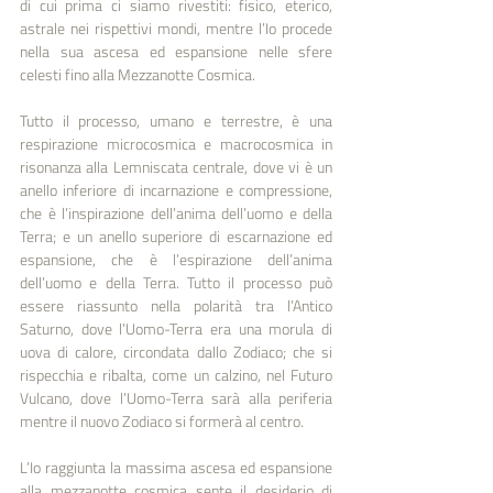
di cui prima ci siamo rivestiti: fisico, eterico, 
astrale nei rispettivi mondi, mentre l’Io procede 
nella sua ascesa ed espansione nelle sfere 
celesti fino alla Mezzanotte Cosmica.
Tutto il processo, umano e terrestre, è una 
respirazione microcosmica e macrocosmica in 
risonanza alla Lemniscata centrale, dove vi è un 
anello inferiore di incarnazione e compressione, 
che è l’inspirazione dell’anima dell’uomo e della 
Terra; e un anello superiore di escarnazione ed 
espansione, che è l’espirazione dell’anima 
dell’uomo e della Terra. Tutto il processo può 
essere riassunto nella polarità tra l’Antico 
Saturno, dove l’Uomo-Terra era una morula di 
uova di calore, circondata dallo Zodiaco; che si 
rispecchia e ribalta, come un calzino, nel Futuro 
Vulcano, dove l’Uomo-Terra sarà alla periferia 
mentre il nuovo Zodiaco si formerà al centro.
L’Io raggiunta la massima ascesa ed espansione 
alla mezzanotte cosmica sente il desiderio di 