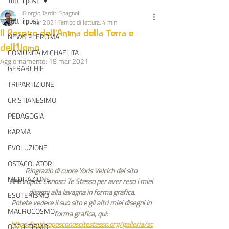
Tutti i post
Giorgio Tarditi Spagnoli
Tutti i post
17 mar 2021
Tempo di lettura: 4 min
Il Respiro dell'Anima della Terra e
NEWS PLEROMA
dell'Uomo
COMUNITÀ MICHAELITA
Aggiornamento:
18 mar 2021
GERARCHIE
TRIPARTIZIONE
CRISTIANESIMO
PEDAGOGIA
KARMA
EVOLUZIONE
OSTACOLATORI
Ringrazio di cuore Yoris Velcich del sito 
MEDITAZIONE
Anthropos: Conosci Te Stesso per aver reso i miei 
disegni alla lavagna in forma grafica.
ESOTERISMO
Potete vedere il suo sito e gli altri miei disegni in 
MACROCOSMO
forma grafica, qui: 
https://anthroposconoscitestesso.org/galleria/sc
OCCULTISMO