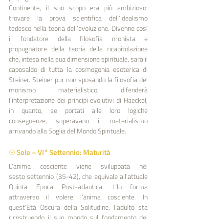
Continente, il suo scopo era più ambizioso: 
trovare la prova scientifica dell’idealismo 
tedesco nella teoria dell’evoluzione. Divenne così 
il fondatore della filosofia monista e 
propugnatore della teoria della ricapitolazione 
che, intesa nella sua dimensione spirituale, sarà il 
caposaldo di tutta la cosmogonia esoterica di 
Steiner. Steiner pur non sposando la filosofia del 
monismo materialistico, difenderà 
l’interpretazione dei principi evolutivi di Haeckel, 
in quanto, se portati alle loro logiche 
conseguenze, superavano il materialismo 
arrivando alla Soglia del Mondo Spirituale.
☉ Sole – VI° Settennio: Maturità
L’anima cosciente viene sviluppata nel 
sesto settennio (35-42), che equivale all’attuale 
Quinta Epoca Post-atlantica. L’Io forma 
attraverso il volere l’anima cosciente. In 
quest’Età Oscura della Solitudine, l’adulto sta 
ricostruendo il suo mondo sul fondamento dei 