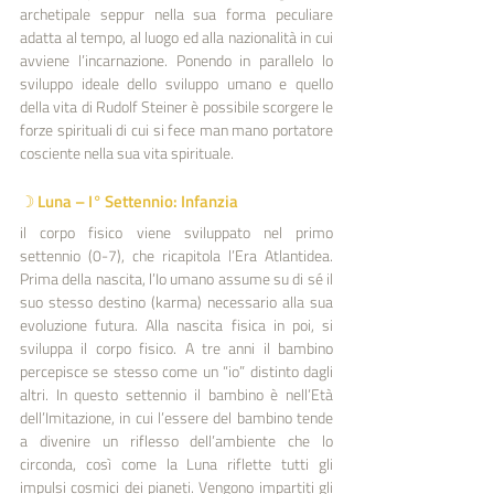
archetipale seppur nella sua forma peculiare 
adatta al tempo, al luogo ed alla nazionalità in cui 
avviene l’incarnazione. Ponendo in parallelo lo 
sviluppo ideale dello sviluppo umano e quello 
della vita di Rudolf Steiner è possibile scorgere le 
forze spirituali di cui si fece man mano portatore 
cosciente nella sua vita spirituale.
☽ Luna – I° Settennio: Infanzia
il corpo fisico viene sviluppato nel primo 
settennio (0-7), che ricapitola l’Era Atlantidea. 
Prima della nascita, l’Io umano assume su di sé il 
suo stesso destino (karma) necessario alla sua 
evoluzione futura. Alla nascita fisica in poi, si 
sviluppa il corpo fisico. A tre anni il bambino 
percepisce se stesso come un “io” distinto dagli 
altri. In questo settennio il bambino è nell’Età 
dell’Imitazione, in cui l’essere del bambino tende 
a divenire un riflesso dell’ambiente che lo 
circonda, così come la Luna riflette tutti gli 
impulsi cosmici dei pianeti. Vengono impartiti gli 