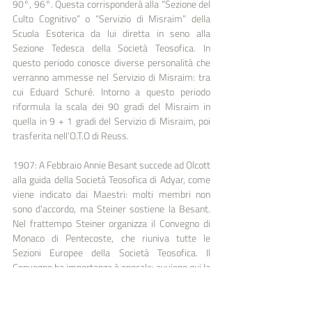
90°, 96°. Questa corrisponderà alla “Sezione del 
Culto Cognitivo” o “Servizio di Misraim” della 
Scuola Esoterica da lui diretta in seno alla 
Sezione Tedesca della Società Teosofica. In 
questo periodo conosce diverse personalità che 
verranno ammesse nel Servizio di Misraim: tra 
cui Eduard Schuré. Intorno a questo periodo 
riformula la scala dei 90 gradi del Misraim in 
quella in 9 + 1 gradi del Servizio di Misraim, poi 
trasferita nell’O.T.O di Reuss.
1907: A Febbraio Annie Besant succede ad Olcott 
alla guida della Società Teosofica di Adyar, come 
viene indicato dai Maestri: molti membri non 
sono d’accordo, ma Steiner sostiene la Besant. 
Nel frattempo Steiner organizza il Convegno di 
Monaco di Pentecoste, che riuniva tutte le 
Sezioni Europee della Società Teosofica. Il 
Convegno ha importanza è epocale: avviene qui la 
separazione tra l’esoterismo orientale, della 
Teosofia di Adyar, e quello occidentale, cristiano-
rosicruciano della Sezione Tedesca diretta da 