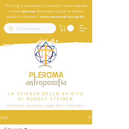
"Tu lo forgi al tuo servizio, tu ne mostri il valore materiale
in molte
opere
tue
. Ma salvezza sarà per te soltanto
quando ti si dimostri il
potere sovrano del suo spirito.
"
PLEROMA
antroposofia
LA SCIENZA DELLO SPIRITO
DI RUDOLF STEINER
conferenze, esperienze, viaggi, libri e molto altro...
Post