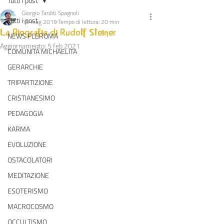
Tutti i post
Giorgio Tarditi Spagnoli
Tutti i post
15 mag 2019
Tempo di lettura: 20 min
La Biografia di Rudolf Steiner
NEWS PLEROMA
Aggiornamento:
5 feb 2021
COMUNITÀ MICHAELITA
GERARCHIE
TRIPARTIZIONE
CRISTIANESIMO
PEDAGOGIA
KARMA
EVOLUZIONE
OSTACOLATORI
MEDITAZIONE
ESOTERISMO
MACROCOSMO
OCCULTISMO