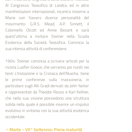
Al Congresso Teosofico di Londra, ed in altre 
manifestazioni internazionali, incontra insieme a 
Marie von Sievers diverse personalità del 
movimento: G.R.S. Mead, A.P. Sinnett, il 
Colonnello Olcott ed Annie Besant e sarà 
quest’ultima a invitare Steiner nella Scuola 
Esoterica della Società Teosofica. Comincia la 
sua intensa attività di conferenziere.
1904: Steiner comincia a scrivere articoli per la 
rivista Luzifer-Gnosis che verranno poi riuniti nei 
testi L’Iniziazione e la Cronaca dell’Akasha. tiene 
le prime conferenze sulla massoneria, in 
particolare sugli Alti Gradi derivati da John Yarker 
e rappresentati da Theodor Reuss e Karl Kellner, 
che nella sua visione possiedono una struttura 
solida nella quale è possibile inserire un impulso 
evolutivo in sintonia con la sua attività esoterica 
occidentale.
♂︎ Marte – VII° Settennio: Piena maturità