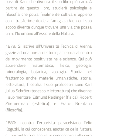
pura di Kant che diventa il suo libro più caro. A 
partire da questo libro, studierà psicologia e 
filosofia che potrà finalmente coltivare appieno 
con il trasferimento della famiglia a Vienna. Il suo 
scopo diventa dunque trovare una via che possa 
unire l’Io umano all’essere della Natura.
1879: Si iscrive all’Università Tecnica di Vienna 
grazie ad una borsa di studio, all’epoca al centro 
del movimento positivista nelle scienze. Qui può 
apprendere matematica, fisica, geologia, 
mineralogia, botanica, zoologia. Studia nel 
frattempo anche materie umanistiche: storia, 
letteratura, filosofia. I suoi professori sono Karl 
Julius Schröer (tedesco e letteratura) che divenne 
il suo mentore, Edmund Reitlinger (fisica), Robert 
Zimmerman (estetica) e Franz Brentano 
(filosofia).
1880: Incontra l’erborista paracelsiano Felix 
Koguzki, la cui conoscenza esoterica della Natura 
gli permetterà di acquisire conoscenze sulle cure 