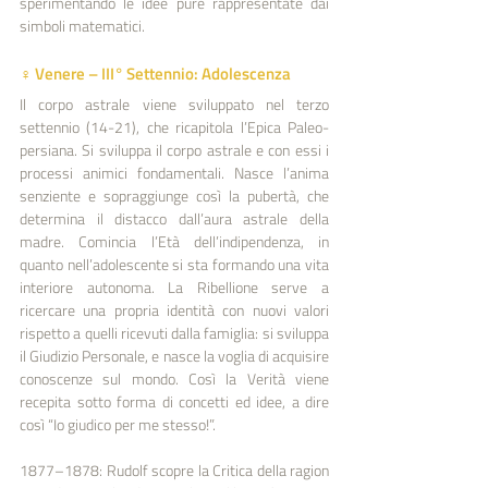
sperimentando le idee pure rappresentate dai 
simboli matematici.
♀︎ Venere – III° Settennio: Adolescenza
Il corpo astrale viene sviluppato nel terzo 
settennio (14-21), che ricapitola l’Epica Paleo-
persiana. Si sviluppa il corpo astrale e con essi i 
processi animici fondamentali. Nasce l’anima 
senziente e sopraggiunge così la pubertà, che 
determina il distacco dall’aura astrale della 
madre. Comincia l’Età dell’indipendenza, in 
quanto nell’adolescente si sta formando una vita 
interiore autonoma. La Ribellione serve a 
ricercare una propria identità con nuovi valori 
rispetto a quelli ricevuti dalla famiglia: si sviluppa 
il Giudizio Personale, e nasce la voglia di acquisire 
conoscenze sul mondo. Così la Verità viene 
recepita sotto forma di concetti ed idee, a dire 
così “Io giudico per me stesso!”.
1877–1878: Rudolf scopre la Critica della ragion 