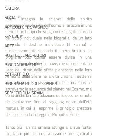
NATURA
SOCIALE
Come insegna la scienza dello spirito 
antroposofica, la vita dell’uomo si articola in una 
ARTICOLI G. T. SPAGNOLI
serie di archetipi che vengono dispiegati in modo 
FESTIVITA'
del tutto individuale nella biografia, da un lato 
secondo il destino individuale (il karma) e 
ARTE
successivamente secondo il Libero Arbitrio. La 
POST COLLABORATORI
biografia può quindi essere divisa in una 
successione di settenni, nove, che rappresentano 
BIOGRAFIA IMPULSO
l’eco del ritmo delle sfere planetarie nella loro 
ESTRATTI O.O.
Armonia delle Sfere nella vita umana. I settenni 
non solo sono il dispiegamento delle forze umane 
BIOGRAFIA RUDOLF STEINER
attraverso la sequenza dei pianeti nel Cosmo, ma 
SERVIZIO DI MISRAIM
sono anche la ricapitolazione delle epoche remote 
dell’evoluzione fino al raggiungimento dell’età 
matura in cui si esprime il principio creatore 
dell’Io, secondo la Legge di Ricapitolazione.
Tanto più l’anima umana attinge alla sua fonte, 
l’Io, tanto più la sua vita assume un significato 