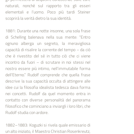
naturali, nonché sul rapporto tra gli esseri 
elementali e l’uomo. Poco più tardi Steiner 
scoprirà la verità dietro la sua identità.
1881: Durante una notte insonne, una sola frase 
di Schelling balenava nella sua mente: “Entro 
ognuno alberga un segreto, la meravigliosa 
capacità di risalire la corrente del tempo – da ciò 
che è rivestito del sé in tutto ciò che ci viene 
incontro da fuori – di scrutare in noi stessi nel 
nostro essere più intimo, nell’immutabile forma 
dell’Eterno.” Rudolf comprende che quella frase 
descrive la sua capacità occulta di attingere alle 
idee cui la filosofia idealista tedesca dava forma 
nei concetti. Rudolf da quel momento entra in 
contatto con diverse personalità del panorama 
filosofico che cominciano a inviargli i loro libri, che 
Rudolf studia con ardore.
1882–1883: Koguzki si rivela quale emissario di 
un alto iniziato, il Maestro Christian Rosenkreutz, 