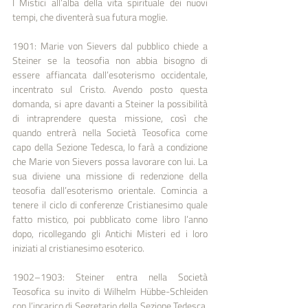
I Mistici all’alba della vita spirituale dei nuovi 
tempi, che diventerà sua futura moglie.
1901: Marie von Sievers dal pubblico chiede a 
Steiner se la teosofia non abbia bisogno di 
essere affiancata dall’esoterismo occidentale, 
incentrato sul Cristo. Avendo posto questa 
domanda, si apre davanti a Steiner la possibilità 
di intraprendere questa missione, così che 
quando entrerà nella Società Teosofica come 
capo della Sezione Tedesca, lo farà a condizione 
che Marie von Sievers possa lavorare con lui. La 
sua diviene una missione di redenzione della 
teosofia dall’esoterismo orientale. Comincia a 
tenere il ciclo di conferenze Cristianesimo quale 
fatto mistico, poi pubblicato come libro l’anno 
dopo, ricollegando gli Antichi Misteri ed i loro 
iniziati al cristianesimo esoterico.
1902–1903: Steiner entra nella Società 
Teosofica su invito di Wilhelm Hübbe-Schleiden 
con l’incarico di Segretario della Sezione Tedesca. 