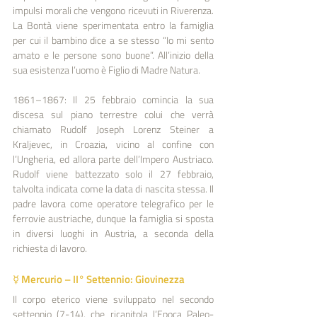
impulsi morali che vengono ricevuti in Riverenza. 
La Bontà viene sperimentata entro la famiglia 
per cui il bambino dice a se stesso “Io mi sento 
amato e le persone sono buone”. All’inizio della 
sua esistenza l’uomo è Figlio di Madre Natura.
1861–1867: Il 25 febbraio comincia la sua 
discesa sul piano terrestre colui che verrà 
chiamato Rudolf Joseph Lorenz Steiner a 
Kraljevec, in Croazia, vicino al confine con 
l’Ungheria, ed allora parte dell’Impero Austriaco. 
Rudolf viene battezzato solo il 27 febbraio, 
talvolta indicata come la data di nascita stessa. Il 
padre lavora come operatore telegrafico per le 
ferrovie austriache, dunque la famiglia si sposta 
in diversi luoghi in Austria, a seconda della 
richiesta di lavoro.
☿ Mercurio – II° Settennio: Giovinezza
Il corpo eterico viene sviluppato nel secondo 
settennio (7-14), che ricapitola l’Epoca Paleo-