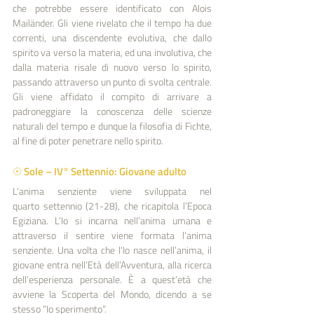
che potrebbe essere identificato con Alois 
Mailänder. Gli viene rivelato che il tempo ha due 
correnti, una discendente evolutiva, che dallo 
spirito va verso la materia, ed una involutiva, che 
dalla materia risale di nuovo verso lo spirito, 
passando attraverso un punto di svolta centrale. 
Gli viene affidato il compito di arrivare a 
padroneggiare la conoscenza delle scienze 
naturali del tempo e dunque la filosofia di Fichte, 
al fine di poter penetrare nello spirito.
☉ Sole – IV° Settennio: Giovane adulto
L’anima senziente viene sviluppata nel 
quarto settennio (21-28), che ricapitola l’Epoca 
Egiziana. L’Io si incarna nell’anima umana e 
attraverso il sentire viene formata l’anima 
senziente. Una volta che l’Io nasce nell’anima, il 
giovane entra nell’Età dell’Avventura, alla ricerca 
dell’esperienza personale. È a quest’età che 
avviene la Scoperta del Mondo, dicendo a se 
stesso “Io sperimento”.