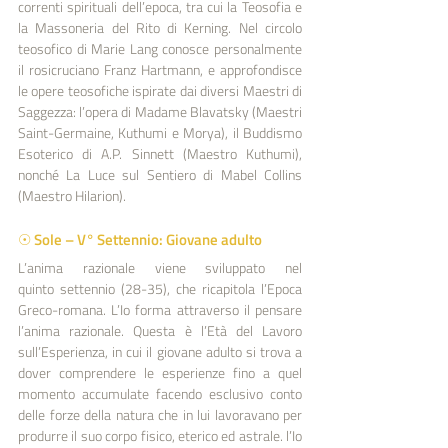
correnti spirituali dell’epoca, tra cui la Teosofia e 
la Massoneria del Rito di Kerning. Nel circolo 
teosofico di Marie Lang conosce personalmente 
il rosicruciano Franz Hartmann, e approfondisce 
le opere teosofiche ispirate dai diversi Maestri di 
Saggezza: l’opera di Madame Blavatsky (Maestri 
Saint-Germaine, Kuthumi e Morya), il Buddismo 
Esoterico di A.P. Sinnett (Maestro Kuthumi), 
nonché La Luce sul Sentiero di Mabel Collins 
(Maestro Hilarion).
☉ Sole – V° Settennio: Giovane adulto
L’anima razionale viene sviluppato nel 
quinto settennio (28-35), che ricapitola l’Epoca 
Greco-romana. L’Io forma attraverso il pensare 
l’anima razionale. Questa è l’Età del Lavoro 
sull’Esperienza, in cui il giovane adulto si trova a 
dover comprendere le esperienze fino a quel 
momento accumulate facendo esclusivo conto 
delle forze della natura che in lui lavoravano per 
produrre il suo corpo fisico, eterico ed astrale. l’Io 