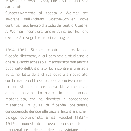
Mayreder (1858–1938), che diviene una sua 
cara amica. 
Successivamente si sposta a Weimar per 
lavorare sull’Archivio Goethe-Schiller, dove 
continua il suo lavoro di studio dei testi di Goethe. 
A Weimar incontrerà anche Anna Eunike, che 
diventerà in seguito sua prima moglie.
1894–1987: Steiner incontra la sorella del 
filosofo Nietzsche, di cui comincia a studiarne le 
opere, avendo accesso al manoscritto non ancora 
pubblicato dell’Anticristo. Lo incontrerà una sola 
volta nel letto della clinica dove era ricoverato, 
con la madre del filosofo che lo accudiva come un 
bimbo. Steiner comprenderà Nietzsche quale 
antico iniziato incarnato in un mondo 
materialista, che ha rivestito le conoscenze 
misteriche in guisa di filosofia positivista, 
conducendolo dunque alla pazzia. Incontra anche il 
biologo evoluzionista Ernst Haeckel (1834–
1919), nonostante fosse considerato il 
propugnatore delle idee darwiniane nel 