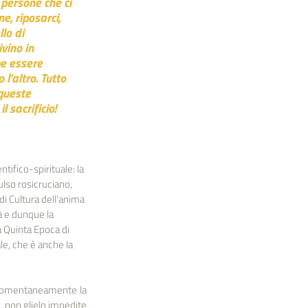
 persone che ci 
, riposarci, 
lo di 
vino in 
be essere 
’altro. Tutto 
queste 
 sacrificio!
tifico-spirituale: la 
lso rosicruciano, 
i Cultura dell’anima 
à e dunque la 
a Quinta Epoca di 
e, che è anche la 
 momentaneamente la 
non glielo impedite 