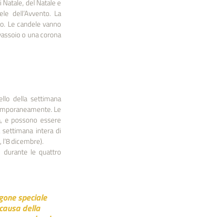
 Natale, del Natale e 
le dell’Avvento. La 
lo. Le candele vanno 
vassoio o una corona 
llo della settimana 
ntemporaneamente. Le 
, e possono essere 
 settimana intera di 
 l’8 dicembre).
 durante le quattro 
agone speciale 
 causa della 