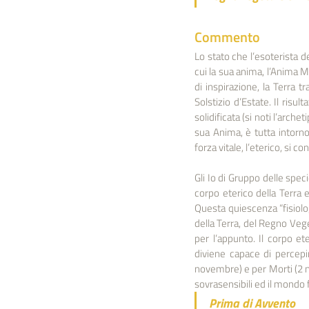
Commento
Lo stato che l’esoterista d
cui la sua anima, l’Anima Mu
di inspirazione, la Terra t
Solstizio d’Estate. Il risu
solidificata (si noti l’arche
sua Anima, è tutta intorno 
forza vitale, l’eterico, si 
Gli Io di Gruppo delle speci
corpo eterico della Terra e
Questa quiescenza “fisiologi
della Terra, del Regno Vege
per l’appunto. Il corpo ete
diviene capace di percepir
novembre) e per Morti (2 no
sovrasensibili ed il mondo fi
Prima di Avvento