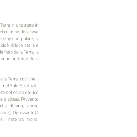
Terra in uno stato in 
el culmine della fase 
 stagione polare, al 
ioè di luce stellare 
 fiato della Terra, la 
 sono portatori della 
la Terra, così che il 
del Sole Spirituale. 
ete del corpo eterico 
 d’attesa, l’Avvento 
 si ritirano, l’uomo 
bre), Ognissanti (1 
l limite tra i mondi 