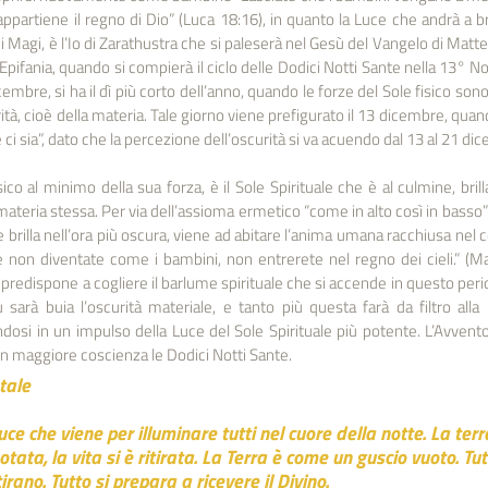
partiene il regno di Dio” (Luca 18:16), in quanto la Luce che andrà a bril
i Magi, è l’Io di Zarathustra che si paleserà nel Gesù del Vangelo di Matteo
’Epifania, quando si compierà il ciclo delle Dodici Notti Sante nella 13° N
icembre, si ha il dì più corto dell’anno, quando le forze del Sole fisico so
ità, cioè della materia. Tale giorno viene prefigurato il 13 dicembre, quan
e ci sia”, dato che la percezione dell’oscurità si va acuendo dal 13 al 21 di
ico al minimo della sua forza, è il Sole Spirituale che è al culmine, brill
materia stessa. Per via dell’assioma ermetico “come in alto così in basso” 
 brilla nell’ora più oscura, viene ad abitare l’anima umana racchiusa nel cor
 non diventate come i bambini, non entrerete nel regno dei cieli.” (Mat
predispone a cogliere il barlume spirituale che si accende in questo peri
 sarà buia l’oscurità materiale, e tanto più questa farà da filtro alla l
si in un impulso della Luce del Sole Spirituale più potente. L’Avvento
n maggiore coscienza le Dodici Notti Sante.
atale
uce che viene per illuminare tutti nel cuore della notte. La terra
ta, la vita si è ritirata. La Terra è come un guscio vuoto. Tutti
irano. Tutto si prepara a ricevere il Divino.