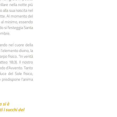
lare nella notte più 
 alla sua nascita nel 
otte. Al momento del 
no al minimo, essendo 
do si festeggia Santa 
cembre.
ando nel cuore della 
l’elemento divino, la 
po fisico. “In verità 
teo 18:3). Il nostro 
odo d’Avvento. Tanto 
uce del Sole fisico, 
 predispone l’anima 
 si è 
 i succhi del 