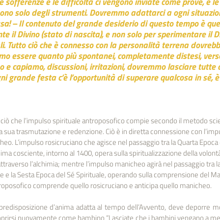
e sofferenze e le difficoltà ci vengono inviate come prove, e le
ono solo degli strumenti. Dovremmo adattarci a ogni situazione
sa! – Il contenuto del grande desiderio di questo tempo è quel
e il Divino (stato di nascita), e non solo per sperimentare il Di
li. Tutto ciò che è connesso con la personalità terrena dovreb
o essere quanto più spontanei, completamente distesi, verso l
mo e capiamo, discussioni, irritazioni, dovremmo lasciare tutte 
i grande festa c’è l’opportunità di superare qualcosa in sé, è il
o”, è ciò che l’impulso spirituale antroposofico compie secondo il metodo scien
 sua trasmutazione e redenzione. Ciò è in diretta connessione con l’impu
eo. L’impulso rosicruciano che agisce nel passaggio tra la Quarta Epoca d
nima cosciente, intorno al 1400, opera sulla spiritualizzazione della volont
ttraverso l’alchimia; mentre l’impulso manicheo agirà nel passaggio tra l
e e la Sesta Epoca del Sé Spirituale, operando sulla comprensione del Mal
ntroposofico comprende quello rosicruciano e anticipa quello manicheo.
 predisposizione d’anima adatta al tempo dell’Avvento, deve deporre
coprirsi nuovamente come bambino “Lasciate che i bambini vengano a me, 