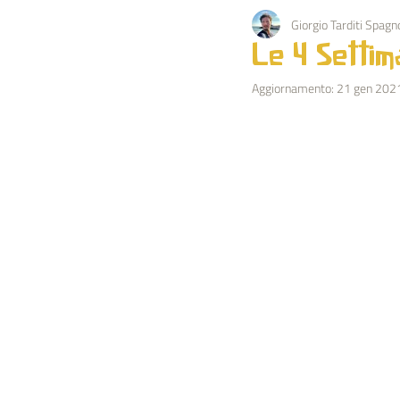
Giorgio Tarditi Spagno
PEDAGOGIA
KARMA
EV
Le 4 Settim
Aggiornamento:
21 gen 202
OCCULTISMO
NATURA
BIOGRAFIA IMPULSO
ESTRATT