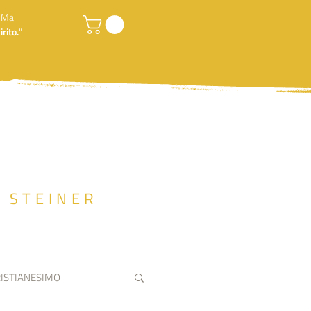
. Ma
rito.
"
F STEINER
ISTIANESIMO