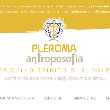
"Tu lo forgi al tuo servizio, tu ne mostri il valore materiale in molte
opere
tue
alvezza sarà per te soltanto quando ti si dimostri il
potere sovrano del suo spi
PLEROMA
antroposofia
ZA DELLO SPIRITO DI RUDOL
conferenze, esperienze, viaggi, libri e molto altro...
OMUNITÀ MICHAELITA
GERARCHIE
TRIPARTIZIONE
CR