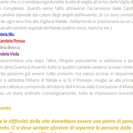
te che ci si predisponga durante la vita di veglia, all’arrivo della Vigilia di
o complesso. Questo viene fatto attraverso l’accensione delle Cande
candele dipende dal colore degli angeli dell’Avvento, di cui sono simbo
e ogni sera fino alla Vigilia di Natale. Solitamente si posizionano su un 
d altri simboli vegetali del Natale (palline rosse, bianche etc.).
dela Blu
Candela Rossa
dela Bianca
ndela Viola
i avvicendano una dopo l’altro, l’Angelo precedente si addiziona a que
nizio della Quarta di Avvento tutte le quattro candele saranno accese co
ento possono già essere tutte presenti, ma vanno accese in sequenza
i si addobba l’Albero di Natale e si fa il Presepe, meglio se alla prima
one cattolica corrisponde all’intorno dell’Immacolata Concezione di Maria,
u un diario ordinato cronologicamente, tutte le impressioni ricevute
vento
uce le difficoltà della vita dovrebbero essere una pietra di par
ento. Ci si deve sempre sforzare di separare la persona dalla