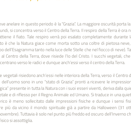
eve anelare in questo periodo è la “Grazia”. La maggiore oscurità porta la 
ndi, si concentra verso il Centro della Terra. Il respiro della Terra è ora n
rattiene il fiato. Tale respiro verrà poi esalato completamente durante la
ltato è che la Natura giace come morta sotto una coltre di pietosa neve, c
tipo dell’Esagramma tanto nella luce delle Stelle che nel fiocco di neve). Tale
al Centro della Terra, dove risiede l’Io del Cristo. I succhi vegetali, che
concentrano verso le radici e dunque anch’essi verso il centro della Terra.
e vegetali risiedono anch’essi nelle interiora della Terra, verso il Centro del
 dell’uomo sono in uno “stato di Grazia” pronti a ricevere le impressioni 
ca” presente in tutta la Natura con i suoi esseri viventi, deriva dalla qui
tale e di riflesso per il Regno Animale ed Umano. Si traduce in una quiete
rico è meno sollecitato dalle impressioni fisiche e dunque i sensi fisici
e più da vicino il mondo spirituale già a partire da Halloween (31 otto
vembre). Tuttavia è solo nel punto più freddo ed oscuro dell’Inverno che i
sico si assottiglia.