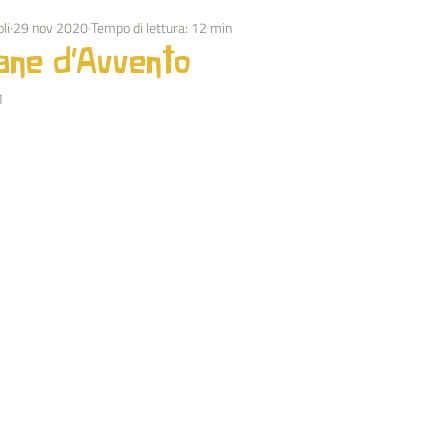
li
29 nov 2020
Tempo di lettura: 12 min
OLUZIONE
OSTACOLATORI
MEDITAZIONE
ESOTERIS
ane d’Avvento
1
SOCIALE
ARTICOLI G. T. SPAGNOLI
FESTIVITA'
ARTE
I O.O.
BIOGRAFIA RUDOLF STEINER
SERVIZIO DI MISRAIM