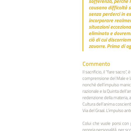
sofferenza, perché l
causano difficoltà s
senza perderci in es
incorporare realment
situazioni ecceziona
eliminato e dovremm
ciò di cui discorria
zavorre. Prima di ogn
Commento
Il sacrificio, il “fare sacr
comprensione del Male e la
nonché dell’impulso manich
razionale e la Quinta dell’a
redenzione della materia, a
Cultura dell’anima coscient
Via del Graal. L’impulso a
Colui che vuole porsi con
propria personalità, per s