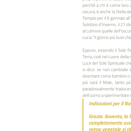
perché a chi è come loro ap
oscura, è anche la Stella de
Tempio per il 6 gennaio all
Solstizio d’Inverno, il 21 d
al culmine quelle dell’oscur
Lucia “Il giorno più buio ch
Eppure, essendo il Sole fis
Terra, cioè nel cuore della 
Luce del Sole Spirituale che
vi dico: se non cambiate e
diventare come bambini ci 
più sarà il Male, tanto più
paradossalmente traducendo
dell’uomo a sperimentare i
Indicazioni per il N
Grazia. Avvento, la l
completamente svuota
regno vegetale si rit