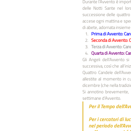
Durante l’Avvento è importan
delle Notti Sante nel lor
successione delle quattro 
accese ogni mattina e spent
di abete, adornata insieme a
Prima di Avvento: Can
Seconda di Avvento: 
Terza di Avvento: Can
Quarta di Avvento: Ca
Gli Angeli dell’Avvento s
successiva, così che all’i
Quattro Candele dell’Avv
allestite al momento in cu
dicembre (che nella tradizi
Si annotino brevemente, s
settimane d’Avvento.
Per il Tempo dell’Av
Per i cercatori di l
nel periodo dell’Avv