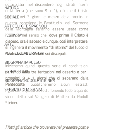
ostacolatori nel discendere negli strati interni 
NATURA
della Terra (che sono 9 + 1), ciò che il Cristo 
compie nei 3 giorni e mezzo della morte. In 
SOCIALE
questa occasione le Beatitudini del Sermone 
ARTICOLI G. T. SPAGNOLI
della Montagna saranno essere usate come 
FESTIVITA'
rimando, nel senso che: 
dove prima il Cristo è 
disceso, ora è asceso e dunque, così interpretare, 
ARTE
si ingenera il movimento “di ritorno” del fuoco di 
POST COLLABORATORI
Pentecoste che scende sui discepoli. 
BIOGRAFIA IMPULSO
Inizieremo quindi questa serie di condivisioni 
ESTRATTI O.O.
partendo dalla tre tentazioni nel deserto e per i 
prossimi 9 + 1 giorni che ci separano dalla 
BIOGRAFIA RUDOLF STEINER
Pentecoste
, pubblicheremo alcuni estratti 
SERVIZIO DI MISRAIM
riguardanti questi aspetti. Tenendo fede a quanto 
viene detto sul Vangelo di Matteo da Rudolf 
Steiner. 
____
[Tutti gli articoli che troverete nel presente post e 