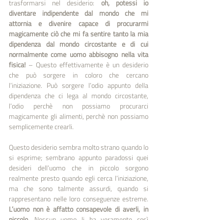
trasformarsi nel desiderio: 
oh, potessi io 
diventare indipendente dal mondo che mi 
attornia e divenire capace di procurarmi 
magicamente ciò che mi fa sentire tanto la mia 
dipendenza dal mondo circostante e di cui 
normalmente come uomo abbisogno nella vita 
fisica!
 – Questo effettivamente è un desiderio 
che può sorgere in coloro che cercano 
l’iniziazione. Può sorgere l’odio appunto della 
dipendenza che ci lega al mondo circostante, 
l’odio perchè non possiamo procurarci 
magicamente gli alimenti, perchè non possiamo 
semplicemente crearli. 
Questo desiderio sembra molto strano quando lo 
si esprime; sembrano appunto paradossi quei 
desideri dell’uomo che in piccolo sorgono 
realmente presto quando egli cerca l’iniziazione, 
ma che sono talmente assurdi, quando si 
rappresentano nelle loro conseguenze estreme. 
L’uomo non è affatto consapevole di averli, in 
piccolo.
 Nessun uomo li ha veramente così 