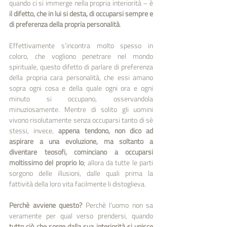
quando ci si immerge nella propria interiorità – è 
il difetto, che in lui si desta, di occuparsi sempre e 
di preferenza della propria personalità
. 
Effettivamente s’incontra molto spesso in 
coloro, che vogliono penetrare nel mondo 
spirituale, questo difetto di parlare di preferenza 
della propria cara personalità, che essi amano 
sopra ogni cosa e della quale ogni ora e ogni 
minuto si occupano, osservandola 
minuziosamente. Mentre di solito gli uomini 
vivono risolutamente senza occuparsi tanto di sè 
stessi, invece, 
appena tendono, non dico ad 
aspirare a una evoluzione, ma soltanto a 
diventare teosofi, cominciano a occuparsi 
moltissimo del proprio Io
; allora da tutte le parti 
sorgono delle illusioni, dalle quali prima la 
fattività della loro vita facilmente li distoglieva. 
Perchè avviene questo?
 Perchè l’uomo non sa 
veramente per qual verso prendersi, quando 
tutto ciò che sorge dalla sua interiorità si unisce 