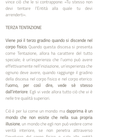
vince ciò che le si contrappone: «Tu stesso non 
devi tentare l’Entità alla quale tu devi 
arrenderti». 
TERZA TENTAZIONE
Viene poi il terzo gradino quando si discende nel 
corpo fisico.
 Quando questa discesa si presenta 
come Tentazione, allora ha carattere del tutto 
speciale; è un’esperienza che l’uomo può avere 
effettivamente nell’iniziazione, un’esperienza che 
ognuno deve avere, quando raggiunge il gradino 
della discesa nel corpo fisico e nel corpo eterico: 
l’uomo, per così dire, vede sè stesso 
dall’interiore
. Egli vi vede allora tutto ciò che vi è 
nelle tre qualità superiori. 
Ciò è per lui come un mondo: ma 
dapprima è un 
mondo che non esiste che nella sua propria 
illusione
, un mondo che egli non può vedere come 
verità interiore, se non penetra attraverso 
l’involucro del corpo fisico e sale alle entità 