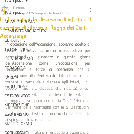
Tutti i post
Pleroma
Tutti i post
29 mag 2025
Tempo di lettura: 8 min
Le tentazioni, la discesa agli inferi ed il
NEWS PLEROMA
cammino di ritorno al Regno dei Cieli -
COMUNITÀ MICHAELITA
Ascensione
GERARCHIE
In occasione dell'Ascensione, abbiamo scelto di 
TRIPARTIZIONE
creare un breve cammino retrospettivo per 
permetterci di guardare a questo giorno 
CRISTIANESIMO
dell’Ascensione come un’occasione per 
PEDAGOGIA
recuperare le forze di coscienza che ci 
condurranno alla Pentecoste.
 Intendiamo quindi 
KARMA
tornare al tema della discesa agli inferi, il cui 
EVOLUZIONE
doppio inizio (sia discesa che risalita) è con 
l’evento delle tentazioni nel deserto: le tentazioni 
OSTACOLATORI
si poggiano su quanto detto da Gesù-Cristo nel 
MEDITAZIONE
Sermone della Montagna con le 9 Beatitudini. 
Vogliamo così destare in noi ciò che dall’oscurità 
ESOTERISMO
ci spinge a ritrovare la Luce.
MACROCOSMO
Le Beatitudini infatti si riferiscono al superare gli 
OCCULTISMO