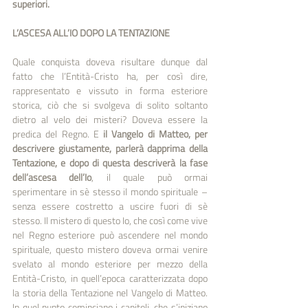
superiori. 
L’ASCESA ALL’IO DOPO LA TENTAZIONE 
Quale conquista doveva risultare dunque dal 
fatto che l’Entità-Cristo ha, per così dire, 
rappresentato e vissuto in forma esteriore 
storica, ciò che si svolgeva di solito soltanto 
dietro al velo dei misteri? Doveva essere la 
predica del Regno. E 
il Vangelo di Matteo, per 
descrivere giustamente, parlerà dapprima della 
Tentazione, e dopo di questa descriverà la fase 
dell’ascesa dell’Io
, il quale può ormai 
sperimentare in sè stesso il mondo spirituale – 
senza essere costretto a uscire fuori di sè 
stesso. Il mistero di questo Io, che così come vive 
nel Regno esteriore può ascendere nel mondo 
spirituale, questo mistero doveva ormai venire 
svelato al mondo esteriore per mezzo della 
Entità-Cristo, in quell’epoca caratterizzata dopo 
la storia della Tentazione nel Vangelo di Matteo. 
In quel punto cominciano i capitoli, che s’iniziano 