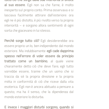
al suo essere
. Egli non sa che farne, è molto 
inesperto sul proprio conto. Prima osservava e si 
lasciava facilmente attirare dall’esteriore: ora 
egli ne è più distolto, è più rivolto verso la propria 
interiorità – e sorgono allora sentimenti di ogni 
sorta che giacevano in lui stesso. 
Perchè sorge tutto ciò?
 Egli desidererebbe ora 
essere proprio un Io, ben indipendente dal mondo 
esteriore. Ma indubbiamente 
egli cade dapprima 
spesso nell’errore di voler essere da principio 
trattato come un bambino
, al quale viene 
chiaramente detto ciò che deve fare; egli tutto 
vorrebbe essere, tranne che un uomo che si 
traccia da sè la propria direzione e la propria 
mèta in conformità di ciò che riceve dalla vita 
esoterica. Egli non è ancora abituato a pensare a 
questo; ma ha il senso, che la dipendenza dal 
mondo esteriore lo disturba. 
E invece i maggiori disturbi sorgono, quando si 