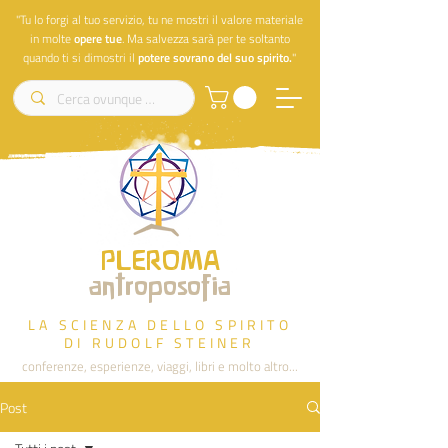
"Tu lo forgi al tuo servizio, tu ne mostri il valore materiale
in molte
opere
tue
. Ma salvezza sarà per te soltanto
quando ti si dimostri il
potere sovrano del suo spirito.
"
PLEROMA
antroposofia
LA SCIENZA DELLO SPIRITO
DI RUDOLF STEINER
conferenze, esperienze, viaggi, libri e molto altro...
Post