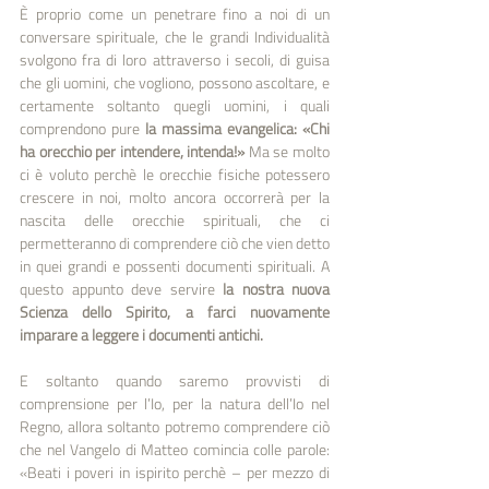
È proprio come un penetrare fino a noi di un 
conversare spirituale, che le grandi Individualità 
svolgono fra di loro attraverso i secoli, di guisa 
che gli uomini, che vogliono, possono ascoltare, e 
certamente soltanto quegli uomini, i quali 
comprendono pure
 la massima evangelica: «Chi 
ha orecchio per intendere, intenda!»
 Ma se molto 
ci è voluto perchè le orecchie fisiche potessero 
crescere in noi, molto ancora occorrerà per la 
nascita delle orecchie spirituali, che ci 
permetteranno di comprendere ciò che vien detto 
in quei grandi e possenti documenti spirituali. A 
questo appunto deve servire
 la nostra nuova 
Scienza dello Spirito, a farci nuovamente 
imparare a leggere i documenti antichi.
E soltanto quando saremo provvisti di 
comprensione per l’Io, per la natura dell’Io nel 
Regno, allora soltanto potremo comprendere ciò 
che nel Vangelo di Matteo comincia colle parole: 
«Beati i poveri in ispirito perchè – per mezzo di 