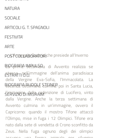
NATURA
SOCIALE
ARTICOLI G. T. SPAGNOLI
FESTIVITA'
ARTE
L’Arcangelo Garbriel che presiede all’Inverno
POST COLLABORATORI
BIOGRAFIA IMPULSO
La prima settimana di Avvento realizza se 
stessa nell’immagine dell’anima paradisiaca 
ESTRATTI O.O.
della Vergine Eva-Sofia, l’Immacolata. La 
BIOGRAFIA RUDOLF STEINER
seconda settimana culmina poi in Santa Lucia, 
l’immagine della redenzione di Lucifero, vinto 
SERVIZIO DI MISRAIM
dalla Vergine. Anche la terza settimana di 
Avvento culmina in un’immagine, ovvero il 
Capricorno: quando il mostro Tifone attaccò 
l’Olimpo, mise in fuga i 12 Olimpici. Tifone era 
nato dalla sete di vendetta di Crono sconfitto da 
Zeus. Nella fuga ognuno degli dei olimpici 
assunse una forma animale per sfuggire 