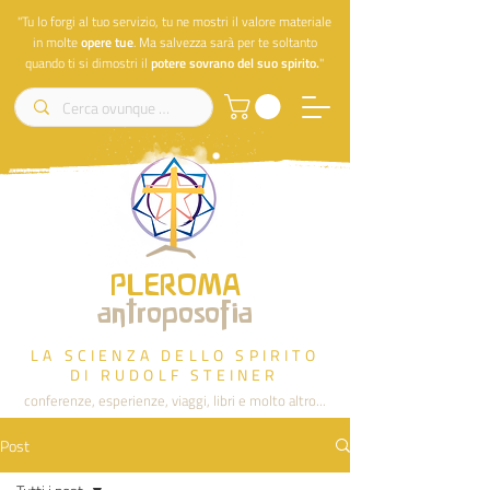
"Tu lo forgi al tuo servizio, tu ne mostri il valore materiale
in molte
opere
tue
. Ma salvezza sarà per te soltanto
quando ti si dimostri il
potere sovrano del suo spirito.
"
PLEROMA
antroposofia
LA SCIENZA DELLO SPIRITO
DI RUDOLF STEINER
conferenze, esperienze, viaggi, libri e molto altro...
Post