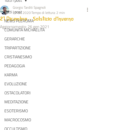
Tutti i post
Giorgio Tarditi Spagnoli
Tutti i post
21 dic 2020
Tempo di lettura: 2 min
21 Dicembre – Solstizio d'Inverno
NEWS PLEROMA
Aggiornamento:
26 gen 2021
COMUNITÀ MICHAELITA
GERARCHIE
TRIPARTIZIONE
CRISTIANESIMO
PEDAGOGIA
KARMA
EVOLUZIONE
OSTACOLATORI
MEDITAZIONE
ESOTERISMO
MACROCOSMO
OCCULTISMO