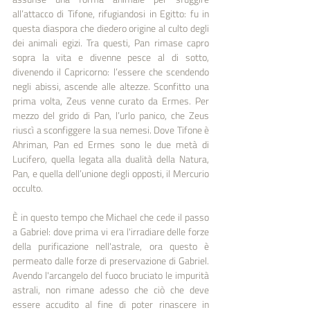
all’attacco di Tifone, rifugiandosi in Egitto: fu in 
questa diaspora che diedero origine al culto degli 
dei animali egizi. Tra questi, Pan rimase capro 
sopra la vita e divenne pesce al di sotto, 
divenendo il Capricorno: l’essere che scendendo 
negli abissi, ascende alle altezze. Sconfitto una 
prima volta, Zeus venne curato da Ermes. Per 
mezzo del grido di Pan, l’urlo panico, che Zeus 
riuscì a sconfiggere la sua nemesi. Dove Tifone è 
Ahriman, Pan ed Ermes sono le due metà di 
Lucifero, quella legata alla dualità della Natura, 
Pan, e quella dell’unione degli opposti, il Mercurio 
occulto.
È in questo tempo che Michael che cede il passo 
a Gabriel: dove prima vi era l'irradiare delle forze 
della purificazione nell'astrale, ora questo è 
permeato dalle forze di preservazione di Gabriel. 
Avendo l'arcangelo del fuoco bruciato le impurità 
astrali, non rimane adesso che ciò che deve 
essere accudito al fine di poter rinascere in 