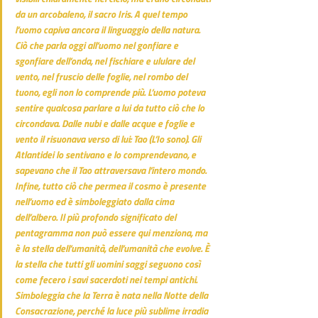
da un arcobaleno, il sacro Iris. A quel tempo 
l’uomo capiva ancora il linguaggio della natura. 
Ciò che parla oggi all’uomo nel gonfiare e 
sgonfiare dell’onda, nel fischiare e ululare del 
vento, nel fruscio delle foglie, nel rombo del 
tuono, egli non lo comprende più. L’uomo poteva 
sentire qualcosa parlare a lui da tutto ciò che lo 
circondava. Dalle nubi e dalle acque e foglie e 
vento il risuonava verso di lui: Tao (L’Io sono). Gli 
Atlantidei lo sentivano e lo comprendevano, e 
sapevano che il Tao attraversava l’intero mondo.
Infine, tutto ciò che permea il cosmo è presente 
nell’uomo ed è simboleggiato dalla cima 
dell’albero. Il più profondo significato del 
pentagramma non può essere qui menziona, ma 
è la stella dell’umanità, dell’umanità che evolve. È 
la stella che tutti gli uomini saggi seguono così 
come fecero i savi sacerdoti nei tempi antichi. 
Simboleggia che la Terra è nata nella Notte della 
Consacrazione, perché la luce più sublime irradia 