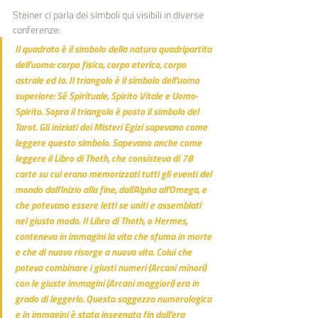
Steiner ci parla dei simboli qui visibili in diverse 
conferenze:
Il quadrato è il simbolo della natura quadripartita 
dell’uomo: corpo fisico, corpo eterico, corpo 
astrale ed Io. Il triangolo è il simbolo dell’uomo 
superiore: Sé Spirituale, Spirito Vitale e Uomo-
Spirito. Sopra il triangolo è posto il simbolo del 
Tarot. Gli iniziati dei Misteri Egizi sapevano come 
leggere questo simbolo. Sapevano anche come 
leggere il Libro di Thoth, che consisteva di 78 
carte su cui erano memorizzati tutti gli eventi del 
mondo dall’inizio alla fine, dall’Alpha all’Omega, e 
che potevano essere letti se uniti e assemblati 
nel giusto modo. Il Libro di Thoth, o Hermes, 
conteneva in immagini la vita che sfuma in morte 
e che di nuovo risorge a nuova vita. Colui che 
poteva combinare i giusti numeri (Arcani minori) 
con le giuste immagini (Arcani maggiori) era in 
grado di leggerlo. Questa saggezza numerologica 
e in immagini è stata insegnata fin dall’era 