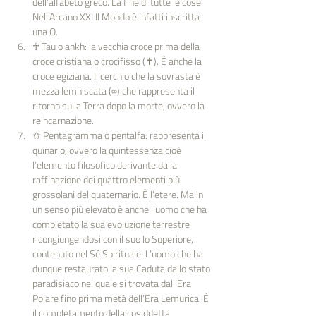
dell’alfabeto greco. La fine di tutte le cose. 
Nell’Arcano XXI Il Mondo è infatti inscritta 
una O.
☥ Tau o ankh: la vecchia croce prima della 
croce cristiana o crocifisso (✝). È anche la 
croce egiziana. Il cerchio che la sovrasta è 
mezza lemniscata (∞) che rappresenta il 
ritorno sulla Terra dopo la morte, ovvero la 
reincarnazione.
✩ Pentagramma o pentalfa: rappresenta il 
quinario, ovvero la quintessenza cioè 
l’elemento filosofico derivante dalla 
raffinazione dei quattro elementi più 
grossolani del quaternario. È l’etere. Ma in 
un senso più elevato è anche l’uomo che ha 
completato la sua evoluzione terrestre 
ricongiungendosi con il suo Io Superiore, 
contenuto nel Sé Spirituale. L’uomo che ha 
dunque restaurato la sua Caduta dallo stato 
paradisiaco nel quale si trovata dall’Era 
Polare fino prima metà dell’Era Lemurica. È 
il completamento della cosiddetta 