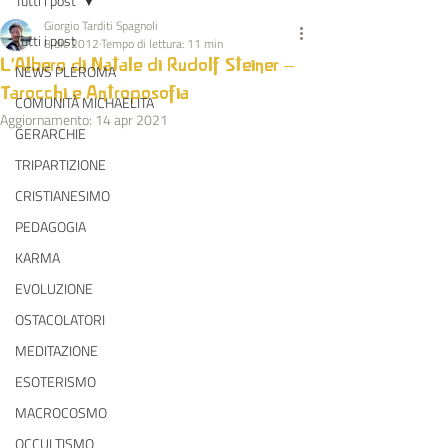
Tutti i post
Giorgio Tarditi Spagnoli
Tutti i post
8 dic 2012
Tempo di lettura: 11 min
L’Albero di Natale di Rudolf Steiner –
NEWS PLEROMA
Tarocchi e Antroposofia
COMUNITÀ MICHAELITA
Aggiornamento:
14 apr 2021
GERARCHIE
TRIPARTIZIONE
CRISTIANESIMO
PEDAGOGIA
KARMA
EVOLUZIONE
OSTACOLATORI
MEDITAZIONE
ESOTERISMO
MACROCOSMO
OCCULTISMO