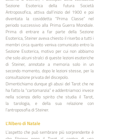
Sezione Esoterica della futura Società 
Antroposofica, attiva dall’inizio del 1900 e poi 
diventata la cosiddetta “Prima Classe” nel 
periodo successivo alla Prima Guerra Mondiale. 
Prima di entrare a far parte della Sezione 
Esoterica, Steiner aveva chiesto il riserbo a tutti i 
membri circa quanto veniva comunicato entro la 
Sezione Esoterica, motivo per cui non abbiamo 
che solo alcuni stralci di queste lezioni esoteriche 
di Steiner, annotate a memoria solo in un 
secondo momento, dopo le lezioni stesse, per la 
consultazione privata del discepolo.
Dimentichiamo dunque gli abusi del Tarot che ne 
ha fatto la “cartomanzia” e addentriamoci invece 
nella scienza dello spirito che studia il Tarot, 
la tarologia, e della sua relazione con 
l’antroposofia di Steiner.
L’Albero di Natale
L’aspetto che può sembrare più sorprendente è 
che Steiner pone il Tarot al centro di una 