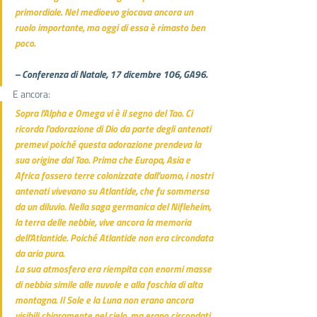
primordiale. Nel medioevo giocava ancora un 
ruolo importante, ma oggi di essa è rimasto ben 
poco.
– Conferenza di Natale, 17 dicembre 106, GA96.
E ancora:
Sopra l’Alpha e Omega vi è il segno del Tao. Ci 
ricorda l’adorazione di Dio da parte degli antenati 
premevi poiché questa adorazione prendeva la 
sua origine dal Tao. Prima che Europa, Asia e 
Africa fossero terre colonizzate dall’uomo, i nostri 
antenati vivevano su Atlantide, che fu sommersa 
da un diluvio. Nella saga germanica del Nifleheim, 
la terra delle nebbie, vive ancora la memoria 
dell’Atlantide. Poiché Atlantide non era circondata 
da aria pura.
La sua atmosfera era riempita con enormi masse 
di nebbia simile alle nuvole e alla foschia di alta 
montagna. Il Sole e la Luna non erano ancora 
visibili chiaramente nel cielo, ma erano circondati 