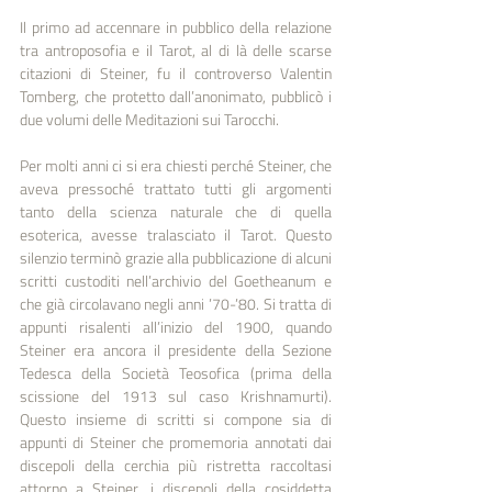
Il primo ad accennare in pubblico della relazione 
tra antroposofia e il Tarot, al di là delle scarse 
citazioni di Steiner, fu il controverso Valentin 
Tomberg, che protetto dall’anonimato, pubblicò i 
due volumi delle Meditazioni sui Tarocchi.
Per molti anni ci si era chiesti perché Steiner, che 
aveva pressoché trattato tutti gli argomenti 
tanto della scienza naturale che di quella 
esoterica, avesse tralasciato il Tarot. Questo 
silenzio terminò grazie alla pubblicazione di alcuni 
scritti custoditi nell’archivio del Goetheanum e 
che già circolavano negli anni ’70-’80. Si tratta di 
appunti risalenti all’inizio del 1900, quando 
Steiner era ancora il presidente della Sezione 
Tedesca della Società Teosofica (prima della 
scissione del 1913 sul caso Krishnamurti). 
Questo insieme di scritti si compone sia di 
appunti di Steiner che promemoria annotati dai 
discepoli della cerchia più ristretta raccoltasi 
attorno a Steiner, i discepoli della cosiddetta 