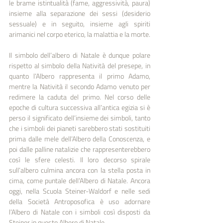
le brame istintualità (fame, aggressività, paura) 
insieme alla separazione dei sessi (desiderio 
sessuale) e in seguito, insieme agli spiriti 
arimanici nel corpo eterico, la malattia e la morte.
Il simbolo dell’albero di Natale è dunque polare 
rispetto al simbolo della Natività del presepe, in 
quanto l’Albero rappresenta il primo Adamo, 
mentre la Natività il secondo Adamo venuto per 
redimere la caduta del primo. Nel corso delle 
epoche di cultura successiva all’antica egizia si è 
perso il significato dell’insieme dei simboli, tanto 
che i simboli dei pianeti sarebbero stati sostituiti 
prima dalle mele dell’Albero della Conoscenza, e 
poi dalle palline natalizie che rappresenterebbero 
così le sfere celesti. Il loro decorso spirale 
sull’albero culmina ancora con la stella posta in 
cima, come puntale dell’Albero di Natale. Ancora 
oggi, nella Scuola Steiner-Waldorf e nelle sedi 
della Società Antroposofica è uso adornare 
l’Albero di Natale con i simboli così disposti da 
Steiner in questo Albero di Natale.