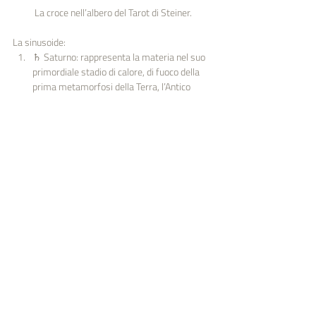
La croce nell’albero del Tarot di Steiner.
La sinusoide:
♄ Saturno: rappresenta la materia nel suo 
primordiale stadio di calore, di fuoco della 
prima metamorfosi della Terra, l’Antico 
Saturno. Corrisponde allo stato di coscienza 
del trance e al regno minerale.
☉ Sole: rappresenta lo stadio aereo, 
gassoso della materia presente nella 
seconda metamorfosi della Terra, l’Antico 
Sole. Corrisponde allo stato di coscienza di 
sonno e al regno vegetale.
☾ Luna: rappresenta lo stadio liquido, di 
acqua presente nella terza metamorfosi 
della Terra, l’Antica Luna. Corrisponde allo 
stato di coscienza dei sogni e al regno 
animale.
♂ Marte: rappresenta lo stadio solido che 
va cristallizzandosi nella Creazione. 
Corrisponde allo stato di coscienza della 