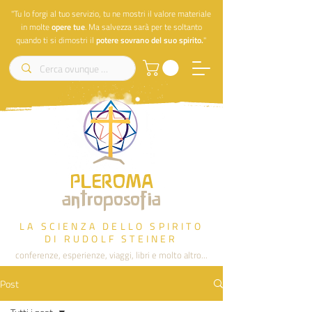
"Tu lo forgi al tuo servizio, tu ne mostri il valore materiale
in molte
opere
tue
. Ma salvezza sarà per te soltanto
quando ti si dimostri il
potere sovrano del suo spirito.
"
PLEROMA
antroposofia
LA SCIENZA DELLO SPIRITO
DI RUDOLF STEINER
conferenze, esperienze, viaggi, libri e molto altro...
Post