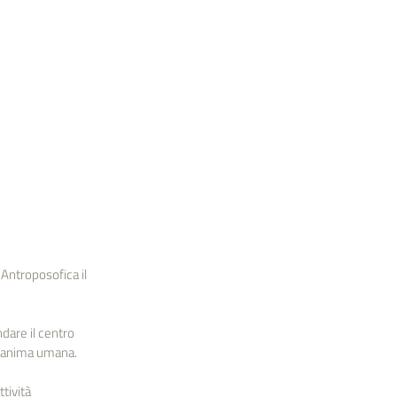
Antroposofica il 
are il centro 
ll’anima umana.
tività 