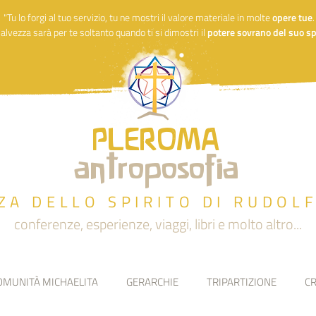
"Tu lo forgi al tuo servizio, tu ne mostri il valore materiale in molte
opere
tue
alvezza sarà per te soltanto quando ti si dimostri il
potere sovrano del suo spi
PLEROMA
antroposofia
ZA DELLO SPIRITO DI RUDOL
conferenze, esperienze, viaggi, libri e molto altro...
OMUNITÀ MICHAELITA
GERARCHIE
TRIPARTIZIONE
CR