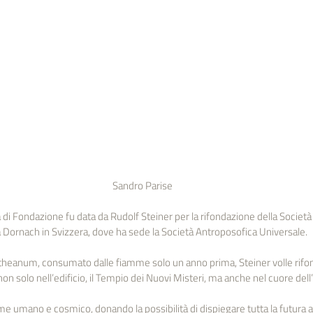
Sandro Parise
 di Fondazione fu data da Rudolf Steiner per la rifondazione della Società 
a Dornach in Svizzera, dove ha sede la Società Antroposofica Universale.
theanum, consumato dalle fiamme solo un anno prima, Steiner volle rifond
, non solo nell’edificio, il Tempio dei Nuovi Misteri, ma anche nel cuore de
me umano e cosmico, donando la possibilità di dispiegare tutta la futura at