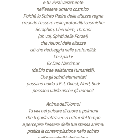
e tu vivrai veramente
nell’essere umano cosmico.
Poiché lo Spirito Padre delle altezze regna
creando l’essere nelle profondità cosmiche:
Seraphim, Cherubim, Thronoi
(oh voi, Spiriti delle Forze!)
che risuoni dalle altezze
ciò che riecheggia nelle profondità;
Così parla:
Ex Deo Nascimur
(da Dio trae esistenza l’umanità!).
Che gli spiriti elementari
possano udirlo a Est, Ovest, Nord, Sud:
possano udirlo anche gli uomini!
Anima dell’Uomo!
Tu vivi nel pulsare di cuore e polmoni
che ti guida attraverso i ritmi del tempo
a percepire l’essere della tua stessa anima:
pratica la contemplazione nello spirito
nell’equanimità dell’anima,