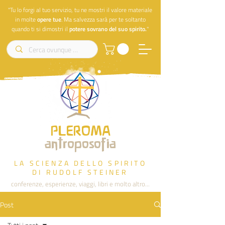
"Tu lo forgi al tuo servizio, tu ne mostri il valore materiale
in molte
opere
tue
. Ma salvezza sarà per te soltanto
quando ti si dimostri il
potere sovrano del suo spirito.
"
PLEROMA
antroposofia
LA SCIENZA DELLO SPIRITO
DI RUDOLF STEINER
conferenze, esperienze, viaggi, libri e molto altro...
Post