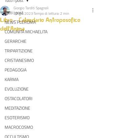
Tutti i post
Giorgio Tarditi Spagnoli
Tutti i post
20 giu 2023
Tempo di lettura: 2 min
Libro – Calendario Antroposofico
NEWS PLEROMA
dell'Anima
COMUNITÀ MICHAELITA
GERARCHIE
TRIPARTIZIONE
CRISTIANESIMO
PEDAGOGIA
KARMA
EVOLUZIONE
OSTACOLATORI
MEDITAZIONE
ESOTERISMO
MACROCOSMO
OCCULTISMO