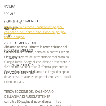
NATURA
SOCIALE
ARTICOLI G. T. SPAGNOLI
Lo trovate qui: 
https://www.pleroma.uno/product-page/il-
FESTIVITA'
calendario-dell-anima-traduzione-di-giorgio-
ARTE
tarditi-spagnoli
POST COLLABORATORI
Abbiamo appena ultimato la terza edizione del 
BIOGRAFIA IMPULSO
Calendario dell'Anima
, edito dalla nostra Edizioni 
Pleroma. Si tratta della traduzione realizzata da 
ESTRATTI O.O.
Giorgio Tarditi Spagnoli che, oltre a presentare le 
BIOGRAFIA RUDOLF STEINER
52 settimana con i relativi mantra, presenta le 
Festività nel corso dell'anno
 a cui ogni discepolo 
SERVIZIO DI MISRAIM
deve prestare attenzione per sincronizzarsi con il 
ritmo annuale. 
TERZA EDIZIONE DEL CALENDARIO 
DELL'ANIMA DI RUDOLF STEINER
con oltre 50 pagine di nuovi diagrammi ed 