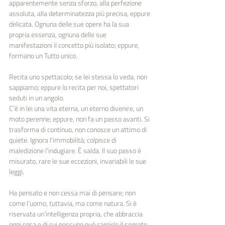
apparentemente senza sforzo, alla perfezione 
assoluta, alla determinatezza più precisa, eppure 
delicata. Ognuna delle sue opere ha la sua 
propria essenza, ognuna delle sue 
manifestazioni il concetto più isolato; eppure, 
formano un Tutto unico.
Recita uno spettacolo; se lei stessa lo veda, non 
sappiamo; eppure lo recita per noi, spettatori 
seduti in un angolo.
C’è in lei una vita eterna, un eterno divenire, un 
moto perenne; eppure, non fa un passo avanti. Si 
trasforma di continuo, non conosce un attimo di 
quiete. Ignora l'immobilità; colpisce di 
maledizione l’indugiare. È salda. Il suo passo è 
misurato, rare le sue eccezioni, invariabili le sue 
leggi.
Ha pensato e non cessa mai di pensare; non 
come l’uomo, tuttavia, ma come natura. Si è 
riservata un’intelligenza propria, che abbraccia 
ogni cosa e di cui nessuno può carpirle il segreto.