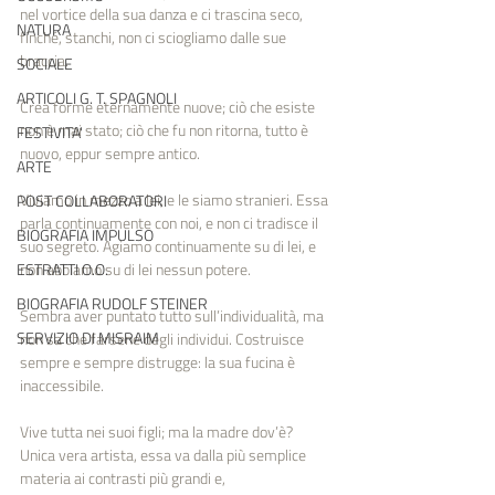
nel vortice della sua danza e ci trascina seco, 
NATURA
finché, stanchi, non ci sciogliamo dalle sue 
braccia.
SOCIALE
ARTICOLI G. T. SPAGNOLI
Crea forme eternamente nuove; ciò che esiste 
non è mai stato; ciò che fu non ritorna, tutto è 
FESTIVITA'
nuovo, eppur sempre antico.
ARTE
Viviamo in mezzo a lei, e le siamo stranieri. Essa 
POST COLLABORATORI
parla continuamente con noi, e non ci tradisce il 
BIOGRAFIA IMPULSO
suo segreto. Agiamo continuamente su di lei, e 
non abbiamo su di lei nessun potere.
ESTRATTI O.O.
BIOGRAFIA RUDOLF STEINER
Sembra aver puntato tutto sull’individualità, ma 
SERVIZIO DI MISRAIM
non sa che farsene degli individui. Costruisce 
sempre e sempre distrugge: la sua fucina è 
inaccessibile.
Vive tutta nei suoi figli; ma la madre dov’è? 
Unica vera artista, essa va dalla più semplice 
materia ai contrasti più grandi e, 