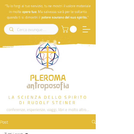
"Tu lo forgi al tuo servizio, tu ne mostri il valore materiale
in molte
opere
tue
. Ma salvezza sarà per te soltanto
quando ti si dimostri il
potere sovrano del suo spirito.
"
PLEROMA
antroposofia
LA SCIENZA DELLO SPIRITO
DI RUDOLF STEINER
conferenze, esperienze, viaggi, libri e molto altro...
Post