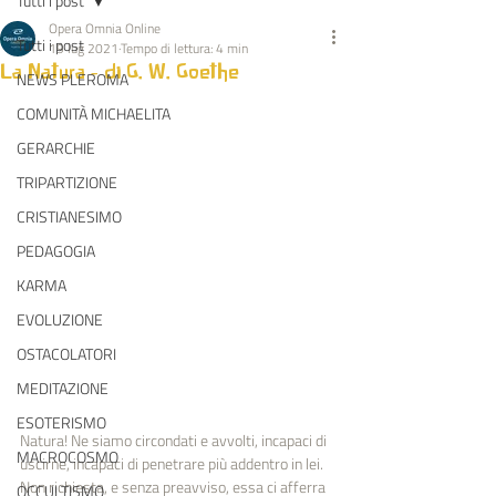
Tutti i post
Opera Omnia Online
Tutti i post
19 lug 2021
Tempo di lettura: 4 min
La Natura - di G. W. Goethe
NEWS PLEROMA
COMUNITÀ MICHAELITA
GERARCHIE
TRIPARTIZIONE
CRISTIANESIMO
PEDAGOGIA
KARMA
EVOLUZIONE
OSTACOLATORI
MEDITAZIONE
ESOTERISMO
Natura! Ne siamo circondati e avvolti, incapaci di 
MACROCOSMO
uscirne, incapaci di penetrare più addentro in lei. 
Non richiesta, e senza preavviso, essa ci afferra 
OCCULTISMO