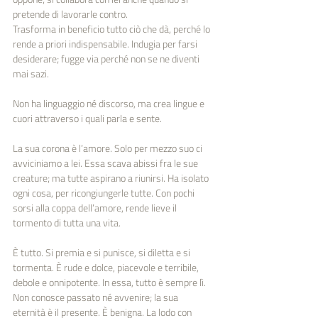
pretende di lavorarle contro.
Trasforma in beneficio tutto ciò che dà, perché lo 
rende a priori indispensabile. Indugia per farsi 
desiderare; fugge via perché non se ne diventi 
mai sazi.
Non ha linguaggio né discorso, ma crea lingue e 
cuori attraverso i quali parla e sente.
La sua corona è l’amore. Solo per mezzo suo ci 
avviciniamo a lei. Essa scava abissi fra le sue 
creature; ma tutte aspirano a riunirsi. Ha isolato 
ogni cosa, per ricongiungerle tutte. Con pochi 
sorsi alla coppa dell’amore, rende lieve il 
tormento di tutta una vita.
È tutto. Si premia e si punisce, si diletta e si 
tormenta. È rude e dolce, piacevole e terribile, 
debole e onnipotente. In essa, tutto è sempre lì. 
Non conosce passato né avvenire; la sua 
eternità è il presente. È benigna. La lodo con 