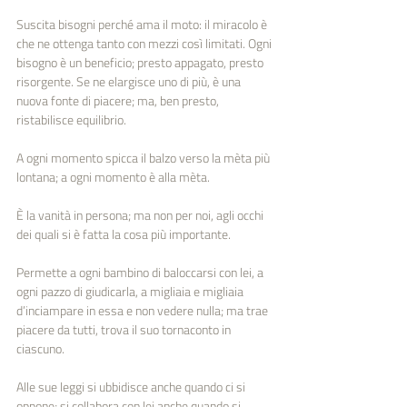
Suscita bisogni perché ama il moto: il miracolo è 
che ne ottenga tanto con mezzi così limitati. Ogni 
bisogno è un beneficio; presto appagato, presto 
risorgente. Se ne elargisce uno di più, è una 
nuova fonte di piacere; ma, ben presto, 
ristabilisce equilibrio.
A ogni momento spicca il balzo verso la mèta più 
lontana; a ogni momento è alla mèta.
È la vanità in persona; ma non per noi, agli occhi 
dei quali si è fatta la cosa più importante.
Permette a ogni bambino di baloccarsi con lei, a 
ogni pazzo di giudicarla, a migliaia e migliaia 
d’inciampare in essa e non vedere nulla; ma trae 
piacere da tutti, trova il suo tornaconto in 
ciascuno.
Alle sue leggi si ubbidisce anche quando ci si 
oppone; si collabora con lei anche quando si 