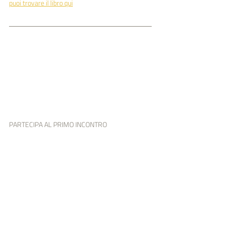
puoi trovare il libro qui
PARTECIPA AL PRIMO INCONTRO 
SULL'AGRICOLTURA BIODINAMICA
CLICCA QUI
PUOI TROVARE ALTRI EVENTI SIA IN PRESENZA 
CHE ONLINE
CLICCANDO QUI