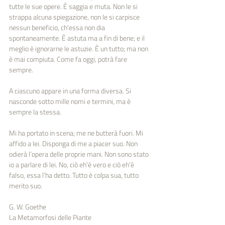
tutte le sue opere. È saggia e muta. Non le si 
strappa alcuna spiegazione, non le si carpisce 
nessun beneficio, ch’essa non dia 
spontaneamente. È astuta ma a fin di bene; e il 
meglio è ignorarne le astuzie. È un tutto; ma non 
è mai compiuta. Come fa oggi, potrà fare 
sempre.
A ciascuno appare in una forma diversa. Si 
nasconde sotto mille nomi e termini, ma è 
sempre la stessa.
Mi ha portato in scena; me ne butterà fuori. Mi 
affido a lei. Disponga di me a piacer suo. Non 
odierà l’opera delle proprie mani. Non sono stato 
io a parlare di lei. No, ciò eh'è vero e ciò eh'è 
falso, essa l’ha detto. Tutto è colpa sua, tutto 
merito suo.
G. W. Goethe
La Metamorfosi delle Piante