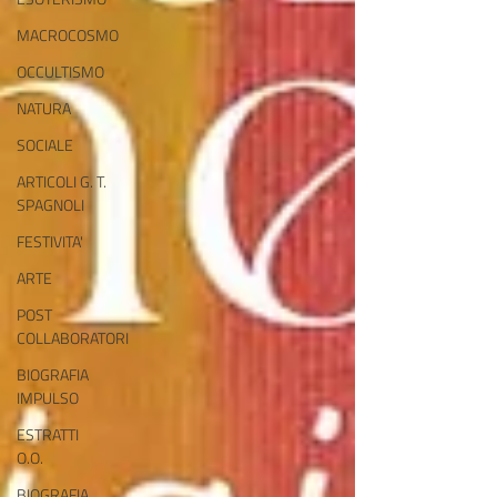
MACROCOSMO
OCCULTISMO
NATURA
SOCIALE
ARTICOLI G. T.
SPAGNOLI
FESTIVITA'
ARTE
POST
COLLABORATORI
BIOGRAFIA
IMPULSO
ESTRATTI
O.O.
BIOGRAFIA