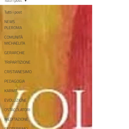
Tutti i post
Tutti i post
NEWS
PLEROMA
COMUNITÀ
MICHAELITA
GERARCHIE
TRIPARTIZIONE
CRISTIANESIMO
PEDAGOGIA
KARMA
EVOLUZIONE
OSTACOLATORI
MEDITAZIONE
ESOTERISMO