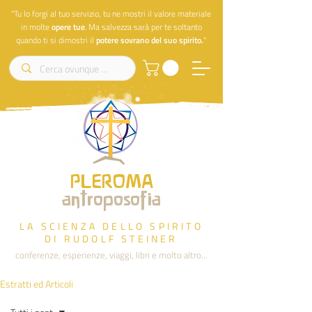
"Tu lo forgi al tuo servizio, tu ne mostri il valore materiale
in molte
opere
tue
. Ma salvezza sarà per te soltanto
quando ti si dimostri il
potere sovrano del suo spirito.
"
PLEROMA
antroposofia
LA SCIENZA DELLO SPIRITO
DI RUDOLF STEINER
conferenze, esperienze, viaggi, libri e molto altro...
Estratti ed Articoli